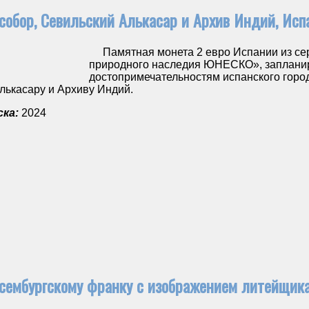
собор, Севильский Алькасар и Архив Индий, Исп
Памятная монета 2 евро Испании из сер
природного наследия ЮНЕСКО», запланир
достопримечательностям испанского горо
лькасару и Архиву Индий.
ка:
2024
сембургскому франку с изображением литейщика