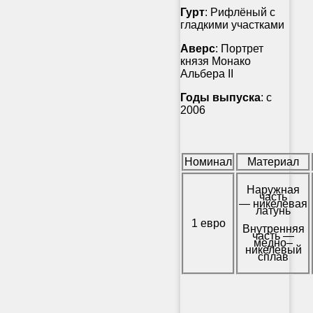
Гурт
: Рифлёный с
гладкими участками
Аверс
: Портрет
князя Монако
Альбера II
Годы выпуска
: с
2006
Номинал
Материал
Наружная
часть
— никелевая
латунь
1 евро
Внутренняя
часть —
медно–
никелевый
сплав