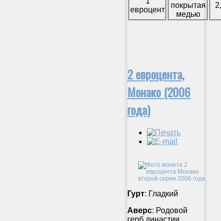
1
покрытая
2
евроцент
медью
2 евроцента,
Монако (2006
года)
Гурт
: Гладкий
Аверс
: Родовой
герб династии