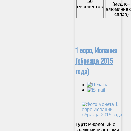
50
(медно–
евроцентов
алюминие
сплав)
1 евро, Испания
(образца 2015
года)
Гурт
: Рифлёный с
гладкими участками