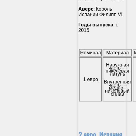
Аверс
: Король
Испании Филипп VI
Годы выпуска
: с
2015
Номинал
Материал
Наружная
часть —
никелевая
латунь
1 евро
Внутренняя
часть —
медно–
никелевый
сплав
2 евро, Испания