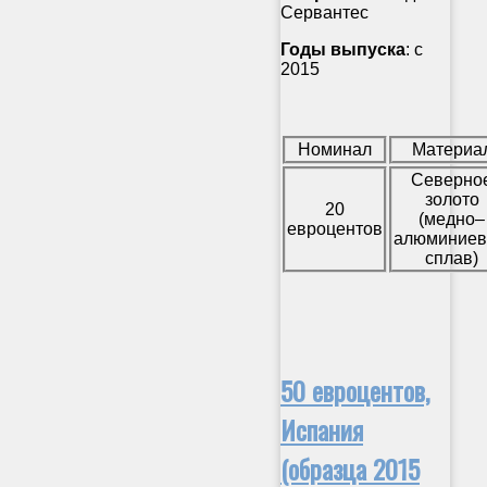
Сервантес
Годы выпуска
: с
2015
Номинал
Материа
Северно
золото
20
(медно–
евроцентов
алюминие
сплав)
50 евроцентов,
Испания
(образца 2015