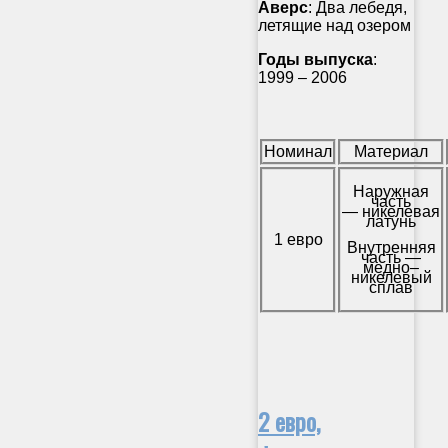
Аверс
: Два лебедя,
летящие над озером
Годы выпуска
:
1999 – 2006
Номинал
Материал
Наружная
часть
— никелевая
латунь
1 евро
Внутренняя
часть —
медно–
никелевый
сплав
2 евро,