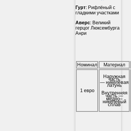
Гурт
: Рифлёный с
гладкими участками
Аверс
: Великий
герцог Люксембурга
Анри
Номинал
Материал
Наружная
часть
— никелевая
латунь
1 евро
Внутренняя
часть —
медно–
никелевый
сплав