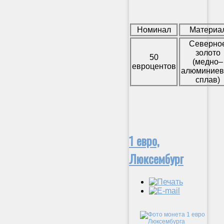
Номинал
Материа
Северно
золото
50
(медно–
евроцентов
алюминие
сплав)
1 евро,
Люксембург