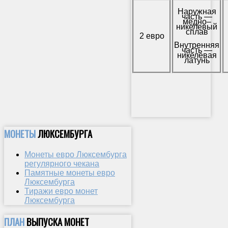
Наружная
часть —
медно–
никелевый
сплав
2 евро
Внутренняя
часть —
никелевая
латунь
МОНЕТЫ
ЛЮКСЕМБУРГА
Монеты евро Люксембурга
регулярного чекана
Памятные монеты евро
Люксембурга
Тиражи евро монет
Люксембурга
ПЛАН
ВЫПУСКА МОНЕТ