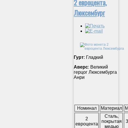
2 евроцента,
Люксембург
Гурт
: Гладкий
Аверс
: Великий
герцог Люксембурга
Анри
Номинал
Материал
М
Сталь,
2
покрытая
3
евроцента
медью