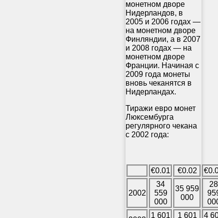
монетном дворе
Нидерландов, в
2005 и 2006 годах —
на монетном дворе
Финляндии, а в 2007
и 2008 годах — на
монетном дворе
Франции. Начиная с
2009 года монеты
вновь чеканятся в
Нидерландах
.
Тиражи евро монет
Люксембурга
регулярного чекана
с 2002 года:
€0.01
€0.02
€0.
34
28
35 959
2002
559
95
000
000
00
1 601
1 601
4 6