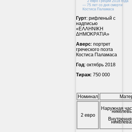
Гурт
: рифленый с
надписью
«ΕΛΛΗΝΙΚΗ
ΔΗΜΟΚΡΑΤΙΑ»
Аверс
: портрет
греческого поэта
Костиса Паламаса
Год
: октябрь 2018
Тираж
: 750 000
Номинал
Мате
Наружная час
никелевы
2 евро
Внутрення
никелева