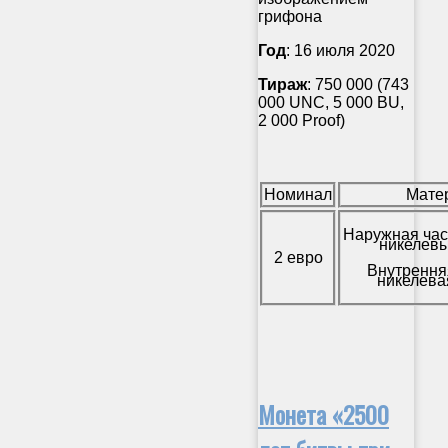
грифона
Год
: 16 июля 2020
Тираж
: 750 000 (743
000 UNC, 5 000 BU,
2 000 Proof)
Номинал
Мате
Наружная час
никелевы
2 евро
Внутрення
никелева
Монета «2500