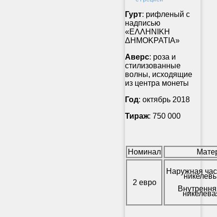
Гурт
: рифленый с
надписью
«ΕΛΛΗΝΙΚΗ
ΔΗΜΟΚΡΑΤΙΑ»
Аверс
: роза и
стилизованные
волны, исходящие
из центра монеты
Год
: октябрь 2018
Тираж
: 750 000
Номинал
Мате
Наружная час
никелевы
2 евро
Внутрення
никелева