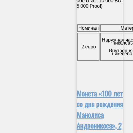
000 UNC, 10 000 BU,
5 000 Proof)
Номинал
Мате
Наружная час
никелевы
2 евро
Внутрення
никелева
Монета «100 лет
со дня рождения
Манолиса
Андроникоса», 2