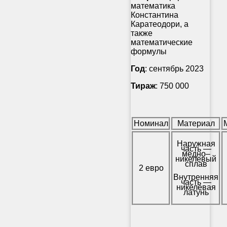
математика
Константина
Каратеодори, а
также
математические
формулы
Год
: сентябрь 2023
Тираж
: 750 000
Номинал
Материал
Наружная
часть —
медно–
никелевый
сплав
2 евро
Внутренняя
часть —
никелевая
латунь