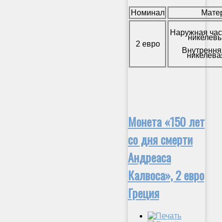
Номинал
Мате
Наружная час
никелевы
2 евро
Внутрення
никелева
Монета «150 лет
со дня смерти
Андреаса
Калвоса», 2 евро
Греция