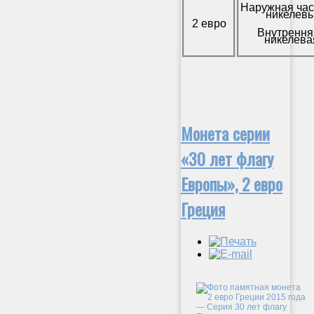
Наружная час
никелевы
2 евро
Внутрення
никелева
Монета серии
«30 лет флагу
Европы», 2 евро
Греция