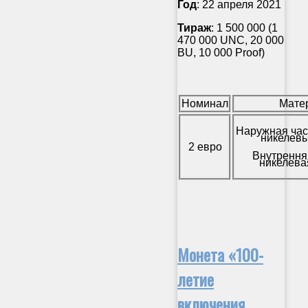
Год
: 22 апреля 2021
Тираж
: 1 500 000 (1
470 000 UNC, 20 000
BU, 10 000 Proof)
Номинал
Мате
Наружная час
никелевы
2 евро
Внутрення
никелева
Монета «100-
летие
включения