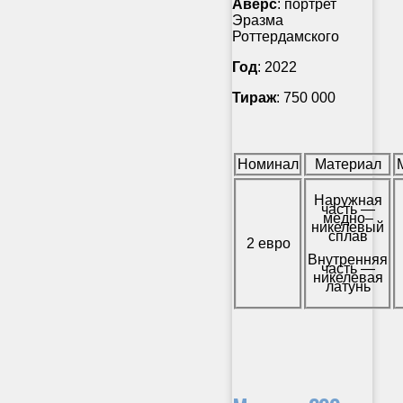
Аверс
: портрет
Эразма
Роттердамского
Год
: 2022
Тираж
: 750 000
Номинал
Материал
Наружная
часть —
медно–
никелевый
сплав
2 евро
Внутренняя
часть —
никелевая
латунь