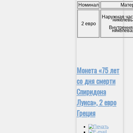
Номинал
Мате
Наружная час
никелевы
2 евро
Внутрення
никелева
Монета «75 лет
со дня смерти
Спиридона
Луиса», 2 евро
Греция