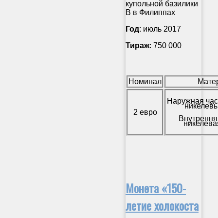
купольной базилики
B в Филиппах
Год
: июль 2017
Тираж
: 750 000
Номинал
Мате
Наружная час
никелевы
2 евро
Внутрення
никелева
Монета «150-
летие холокоста