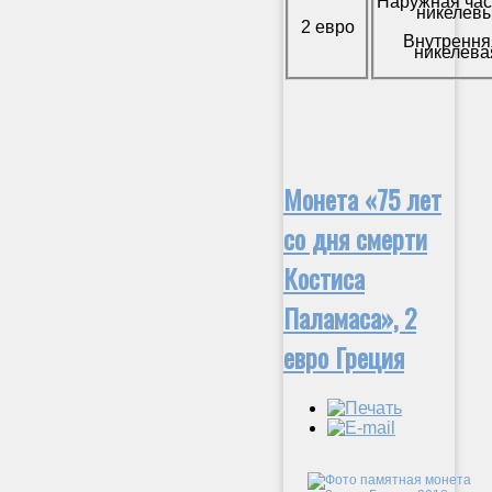
Наружная час
никелевы
2 евро
Внутрення
никелева
Монета «75 лет
со дня смерти
Костиса
Паламаса», 2
евро Греция