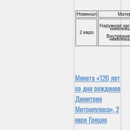
Номинал
Мате
Наружная час
никелевы
2 евро
Внутрення
никелева
Монета «120 лет
со дня рождения
Димитрия
Митропулоса», 2
евро Греция