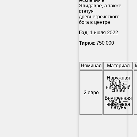
Асклепия в
Эпидавре, а также
статуя
древнегреческого
бога в центре
Год
: 1 июля 2022
Тираж
: 750 000
Номинал
Материал
Наружная
часть —
медно–
никелевый
сплав
2 евро
Внутренняя
часть —
никелевая
латунь