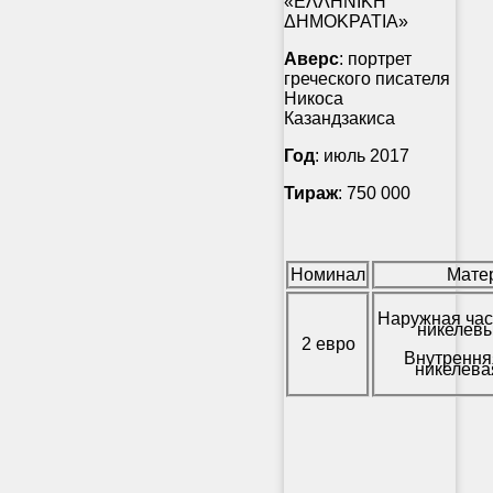
«ΕΛΛΗΝΙΚΗ
ΔΗΜΟΚΡΑΤΙΑ»
Аверс
: портрет
греческого писателя
Никоса
Казандзакиса
Год
: июль 2017
Тираж
: 750 000
Номинал
Мате
Наружная час
никелевы
2 евро
Внутрення
никелева