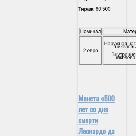
Тираж
: 60 500
Номинал
Мате
Наружная час
никелевы
2 евро
Внутрення
никелева
Монета «500
лет со дня
смерти
Леонардо да