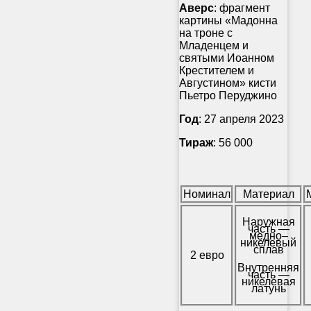
Аверс
: фрагмент
картины «Мадонна
на троне с
Младенцем и
святыми Иоанном
Крестителем и
Августином» кисти
Пьетро Перуджино
Год
: 27 апреля 2023
Тираж
: 56 000
Номинал
Материал
Наружная
часть —
медно–
никелевый
сплав
2 евро
Внутренняя
часть —
никелевая
латунь