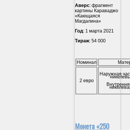
Аверс
: фрагмент
картины Караваджо
«Кающаяся
Магдалина»
Год
: 1 марта 2021
Тираж
: 54 000
Номинал
Мате
Наружная час
никелевы
2 евро
Внутрення
никелева
Монета «250