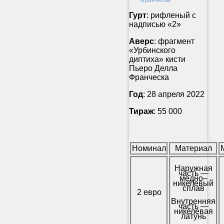
Гурт
: рифленый с
надписью «2»
Аверс
: фрагмент
«Урбинского
диптиха» кисти
Пьеро Делла
Франческа
Год
: 28 апреля 2022
Тираж
: 55 000
Номинал
Материал
Наружная
часть —
медно–
никелевый
сплав
2 евро
Внутренняя
часть —
никелевая
латунь