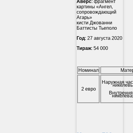
Аверс
: фрагмент
картины «Ангел,
сопровождающий
Агарь»
кисти Джованни
Баттисты Тьеполо
Год
: 27 августа 2020
Тираж
: 54 000
Номинал
Мате
Наружная час
никелевы
2 евро
Внутрення
никелева