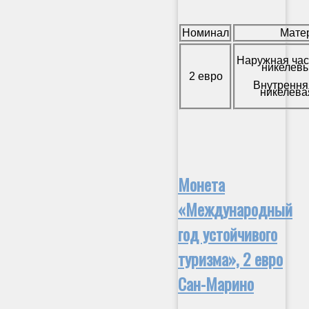
Номинал
Мате
Наружная час
никелевы
2 евро
Внутрення
никелева
Монета
«Международный
год устойчивого
туризма», 2 евро
Сан-Марино