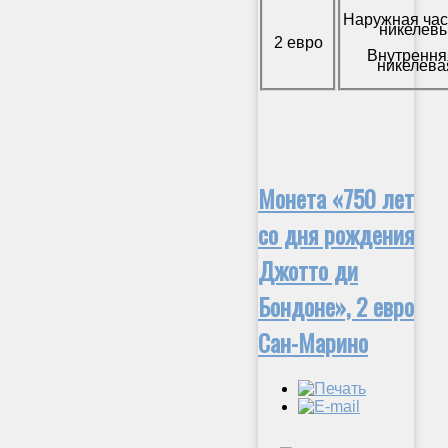
Наружная час
никелевы
2 евро
Внутрення
никелева
Монета «750 лет
со дня рождения
Джотто ди
Бондоне», 2 евро
Сан-Марино