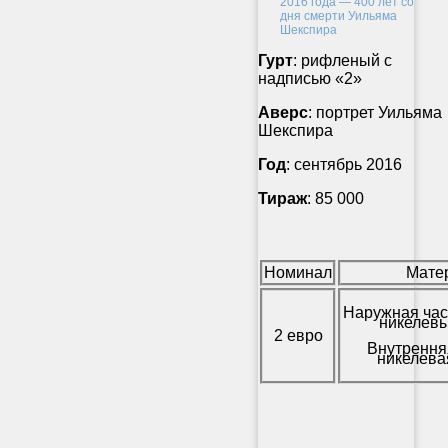
Гурт
: рифленый с
надписью «2»
Аверс
: портрет Уильяма
Шекспира
Год
: сентябрь 2016
Тираж
: 85 000
Номинал
Мате
Наружная час
никелевы
2 евро
Внутрення
никелева