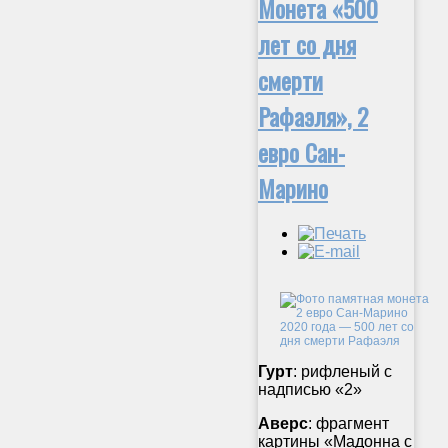
Монета «500
лет со дня
смерти
Рафаэля», 2
евро Сан-
Марино
Гурт
: рифленый с
надписью «2»
Аверс
: фрагмент
картины «Мадонна с