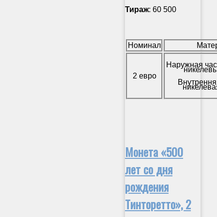
Тираж
: 60 500
Номинал
Мате
Наружная час
никелевы
2 евро
Внутрення
никелева
Монета «500
лет со дня
рождения
Тинторетто», 2