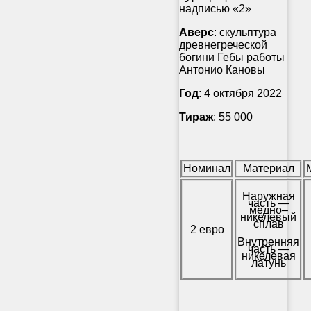
надписью «2»
Аверс
: скульптура
древнегреческой
богини Гебы работы
Антонио Кановы
Год
: 4 октября 2022
Тираж
: 55 000
Номинал
Материал
Наружная
часть —
медно–
никелевый
сплав
2 евро
Внутренняя
часть —
никелевая
латунь