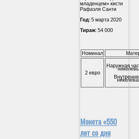
младенцем» кисти
Рафаэля Санти
Год
: 5 марта 2020
Тираж
: 54 000
Номинал
Мате
Наружная час
никелевы
2 евро
Внутрення
никелева
Монета «550
лет со дня