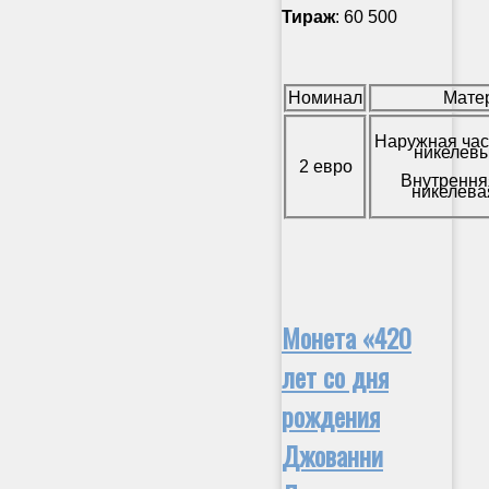
Тираж
: 60 500
Номинал
Мате
Наружная час
никелевы
2 евро
Внутрення
никелева
Монета «420
лет со дня
рождения
Джованни