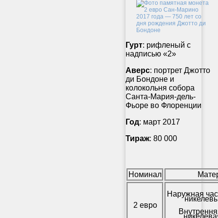
Гурт
: рифленый с
надписью «2»
Аверс
: портрет Джотто
ди Бондоне и
колокольня собора
Санта-Мария-дель-
Фьоре во Флоренции
Год
: март 2017
Тираж
: 80 000
Номинал
Мате
Наружная час
никелевы
2 евро
Внутрення
никелева