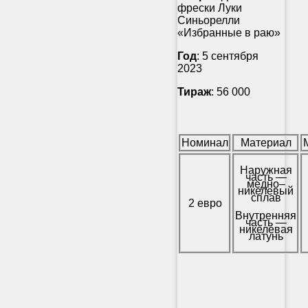
фрески Луки
Синьорелли
«Избранные в раю»
Год
: 5 сентября
2023
Тираж
: 56 000
Номинал
Материал
Наружная
часть —
медно–
никелевый
сплав
2 евро
Внутренняя
часть —
никелевая
латунь