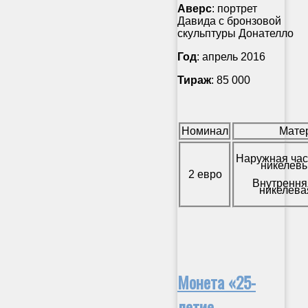
Аверс
: портрет
Давида с бронзовой
скульптуры Донателло
Год
: апрель 2016
Тираж
: 85 000
Номинал
Мате
Наружная час
никелевы
2 евро
Внутрення
никелева
Монета «25-
летие