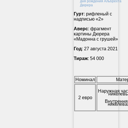
Гурт
: рифленый с
надписью «2»
Аверс
: фрагмент
картины Дюрера
«Мадонна с грушей»
Год
: 27 августа 2021
Тираж
: 54 000
Номинал
Мате
Наружная час
никелевы
2 евро
Внутрення
никелева