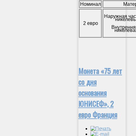
Номинал
Мате
Наружная час
никелевы
2 евро
Внутрення
никелева
Монета «75 лет
со дня
основания
ЮНИСЕФ», 2
евро Франция