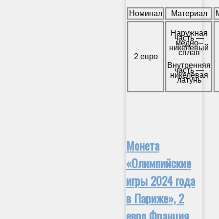
Номинал
Материал
Наружная
часть —
медно–
никелевый
сплав
2 евро
Внутренняя
часть —
никелевая
латунь
Монета
«Олимпийские
игры 2024 года
в Париже», 2
евро Франция