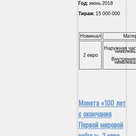
Год
: июнь 2018
Тираж
: 15 000 000
Номинал
Мате
Наружная час
никелевы
2 евро
Внутрення
никелева
Монета «100 лет
с окончания
Первой мировой
войны», 2 евро