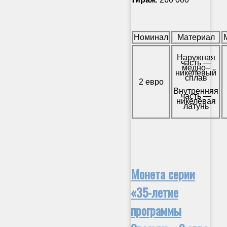
Номинал
Материал
Наружная
часть —
медно–
никелевый
сплав
2 евро
Внутренняя
часть —
никелевая
латунь
Монета серии
«35-летие
программы