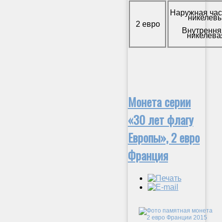
Наружная час
никелевы
2 евро
Внутрення
никелева
Монета серии
«30 лет флагу
Европы», 2 евро
Франция