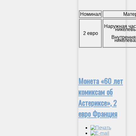
Номинал
Мате
Наружная час
никелевы
2 евро
Внутрення
никелева
Монета «60 лет
комиксам об
Астериксе», 2
евро Франция