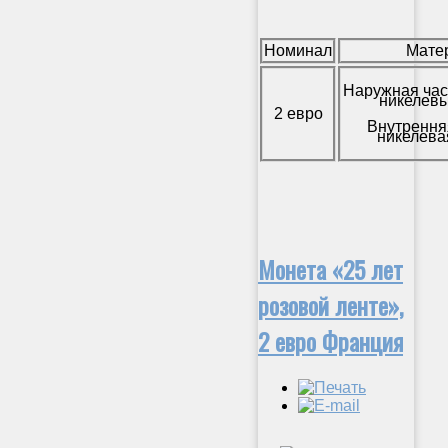
Номинал
Мате
Наружная час
никелевы
2 евро
Внутрення
никелева
Монета «25 лет
розовой ленте»,
2 евро Франция