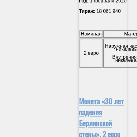
Год
: 1 февраля 2020
Тираж
: 18 061 940
Номинал
Мате
Наружная час
никелевы
2 евро
Внутрення
никелева
Монета «30 лет
падения
Берлинской
стены», 2 евро