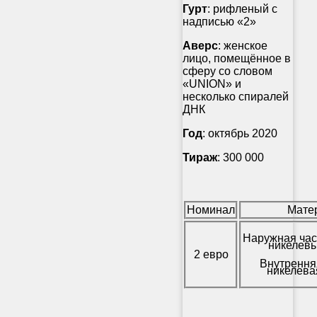
Гурт
: рифленый с
надписью «2»
Аверс
: женское
лицо, помещённое в
сферу со словом
«UNION» и
несколько спиралей
ДНК
Год
: октябрь 2020
Тираж
: 300 000
Номинал
Мате
Наружная час
никелевы
2 евро
Внутрення
никелева