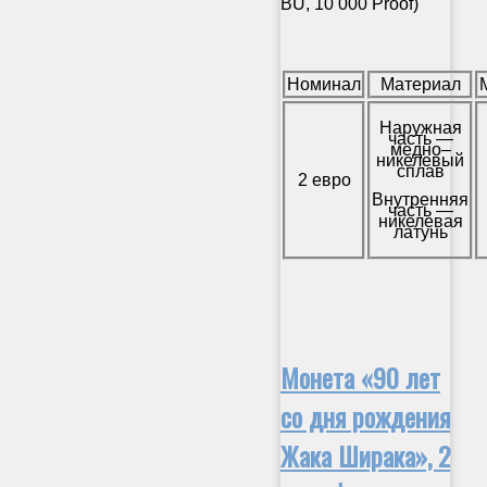
BU, 10 000 Proof)
Номинал
Материал
Наружная
часть —
медно–
никелевый
сплав
2 евро
Внутренняя
часть —
никелевая
латунь
Монета «90 лет
со дня рождения
Жака Ширака», 2