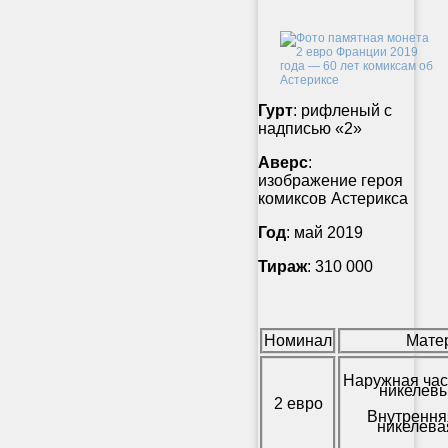
Гурт
: рифленый с
надписью «2»
Аверс
:
изображение героя
комиксов Астерикса
Год
: май 2019
Тираж
: 310 000
Номинал
Мате
Наружная час
никелевы
2 евро
Внутрення
никелева