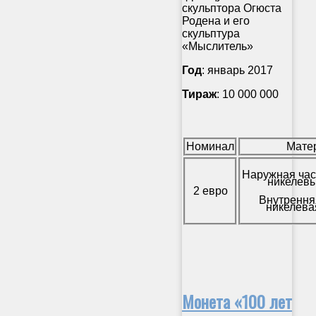
скульптора Огюста
Родена и его
скульптура
«Мыслитель»
Год
: январь 2017
Тираж
: 10 000 000
Номинал
Мате
Наружная час
никелевы
2 евро
Внутрення
никелева
Монета «100 лет