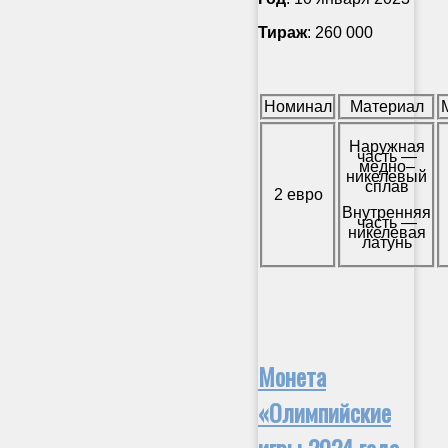
Тираж
: 260 000
Номинал
Материал
Наружная
часть —
медно–
никелевый
сплав
2 евро
Внутренняя
часть —
никелевая
латунь
Монета
«Олимпийские
игры 2024 года