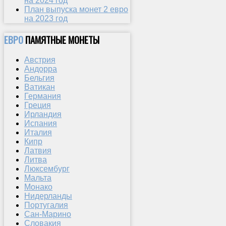
на 2024 год
План выпуска монет 2 евро
на 2023 год
ЕВРО
ПАМЯТНЫЕ МОНЕТЫ
Австрия
Андорра
Бельгия
Ватикан
Германия
Греция
Ирландия
Испания
Италия
Кипр
Латвия
Литва
Люксембург
Мальта
Монако
Нидерланды
Португалия
Сан-Марино
Словакия