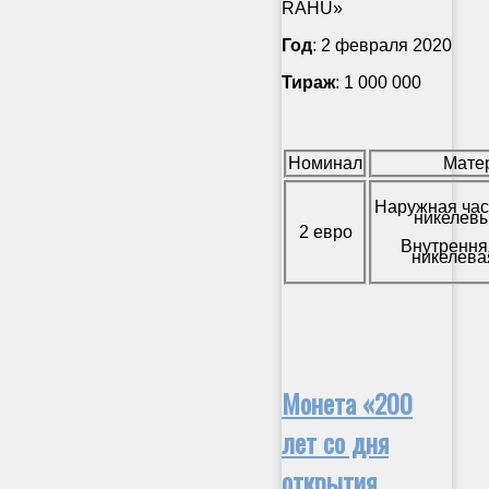
RAHU»
Год
: 2 февраля 2020
Тираж
: 1 000 000
Номинал
Мате
Наружная час
никелевы
2 евро
Внутрення
никелева
Монета «200
лет со дня
открытия