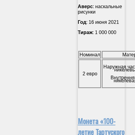
Аверс
: наскальные
рисунки
Год
: 16 июня 2021
Тираж
: 1 000 000
Номинал
Мате
Наружная час
никелевы
2 евро
Внутрення
никелева
Монета «100-
летие Тартуского