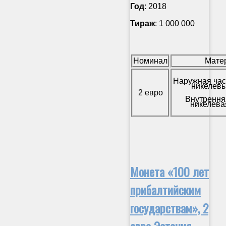
Год
: 2018
Тираж
: 1 000 000
Номинал
Мате
Наружная час
никелевы
2 евро
Внутрення
никелева
Монета «100 лет
прибалтийским
государствам», 2
евро Эстония