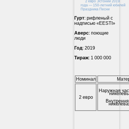
Гурт
: рифленый с
надписью «EESTI»
Аверс
:
поющие
люди
Год
: 2019
Тираж
: 1 000 000
Номинал
Мате
Наружная час
никелевы
2 евро
Внутрення
никелева