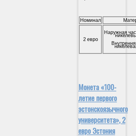
Номинал
Мате
Наружная час
никелевы
2 евро
Внутрення
никелева
Монета «100-
летие первого
эстонскоязычного
университета», 2
евро Эстония