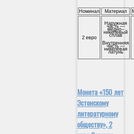
Номинал
Материал
Наружная
часть —
медно–
никелевый
сплав
2 евро
Внутренняя
часть —
никелевая
латунь
Монета «150 лет
Эстонскому
литературному
обществу», 2