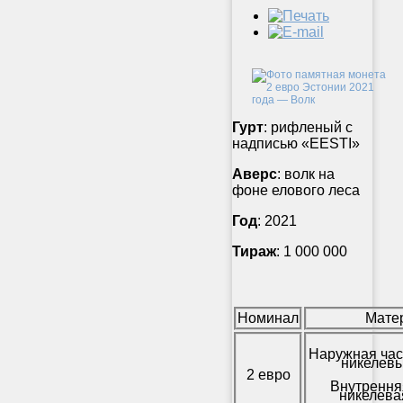
Гурт
: рифленый с
надписью «EESTI»
Аверс
: волк на
фоне елового леса
Год
: 2021
Тираж
: 1 000 000
Номинал
Мате
Наружная час
никелевы
2 евро
Внутрення
никелева