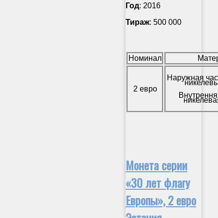
Год
: 2016
Тираж
: 500 000
Номинал
Мате
Наружная час
никелевы
2 евро
Внутрення
никелева
Монета серии
«30 лет флагу
Европы», 2 евро
Эстония