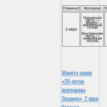
Номинал
Материал
Наружная
часть —
медно–
никелевый
сплав
2 евро
Внутренняя
часть —
никелевая
латунь
Монета серии
«35-летие
программы
Эразмус», 2 евро
Эстония