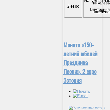
Наружная час
никелевы
2 евро
Внутрення
никелева
Монета «150-
летний юбилей
Праздника
Песни», 2 евро
Эстония