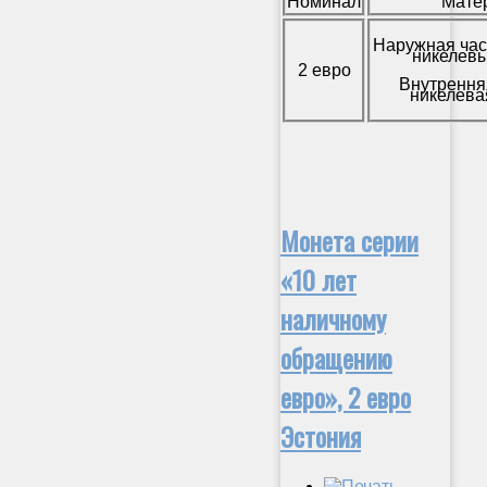
Номинал
Мате
Наружная час
никелевы
2 евро
Внутрення
никелева
Монета серии
«10 лет
наличному
обращению
евро», 2 евро
Эстония