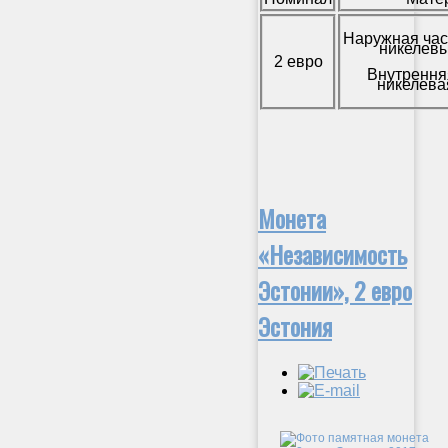
Наружная час
никелевы
2 евро
Внутрення
никелева
Монета
«Независимость
Эстонии», 2 евро
Эстония