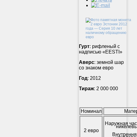
Гурт
: рифленый с
надписью «EESTI»
Аверс
: земной шар
со знаком евро
Год
: 2012
Тираж
: 2 000 000
Номинал
Мате
Наружная час
никелевы
2 евро
Внутрення