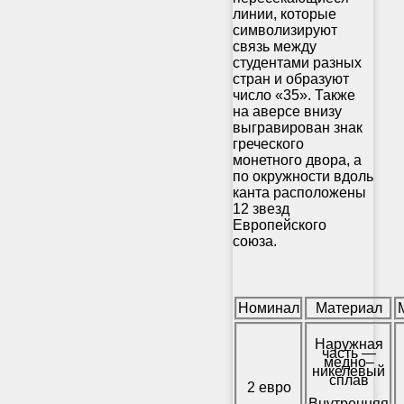
линии, которые
символизируют
связь между
студентами разных
стран и образуют
число «35». Также
на аверсе внизу
выгравирован знак
греческого
монетного двора, а
по окружности вдоль
канта расположены
12 звезд
Европейского
союза.
Номинал
Материал
Наружная
часть —
медно–
никелевый
сплав
2 евро
Внутренняя