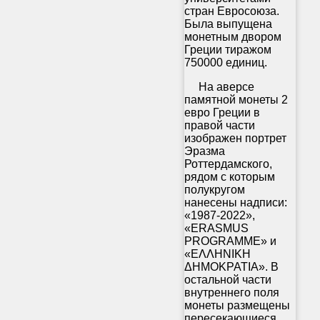
стран Евросоюза.
Была выпущена
монетным двором
Греции тиражом
750000 единиц.
На аверсе
памятной монеты 2
евро Греции в
правой части
изображен портрет
Эразма
Роттердамского,
рядом с которым
полукругом
нанесены надписи:
«1987-2022»,
«ERASMUS
PROGRAMME» и
«ΕΛΛΗΝΙΚΗ
ΔΗΜΟΚΡΑΤΙΑ». В
остальной части
внутреннего поля
монеты размещены
пересекающиеся