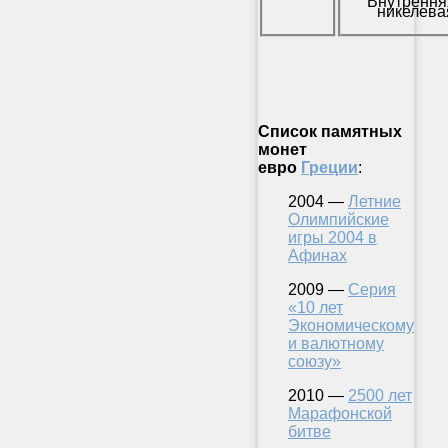
Внутрення
никелева
Список памятных
монет
евро
Греции
:
2004 —
Летние
Олимпийские
игры 2004 в
Афинах
2009 —
Серия
«10 лет
Экономическому
и валютному
союзу»
2010 —
2500 лет
Марафонской
битве