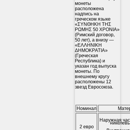
монеты
расположена
надпись на
греческом языке
«ΣΥΝΘΗΚΗ ΤΗΣ
ΡΩΜΗΣ 50 XPONIA»
(Римский договор,
50 лет), а внизу —
«ΕΛΛΗΝΙΚΗ
ΔΗΜΟΚΡΑΤΙΑ»
(Греческая
Республика) и
указан год выпуска
монеты. По
внешнему кругу
расположены 12
звезд Евросоюза.
Номинал
Мате
Наружная час
никелевы
2 евро