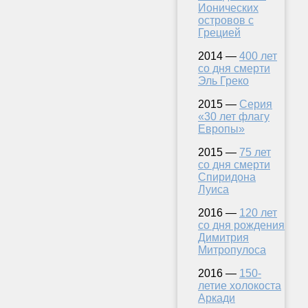
Ионических
островов с
Грецией
2014 —
400 лет
со дня смерти
Эль Греко
2015 —
Серия
«30 лет флагу
Европы»
2015 —
75 лет
со дня смерти
Спиридона
Луиса
2016 —
120 лет
со дня рождения
Димитрия
Митропулоса
2016 —
150-
летие холокоста
Аркади