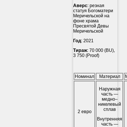
Аверс
: резная
статуя Богоматери
Меричельской на
фоне храма
Пресвятой Девы
Меричельской
Год
: 2021
Тираж
: 70 000 (BU),
3 750 (Proof)
Номинал
Материал
Наружная
часть —
медно–
никелевый
сплав
2 евро
Внутренняя
часть —