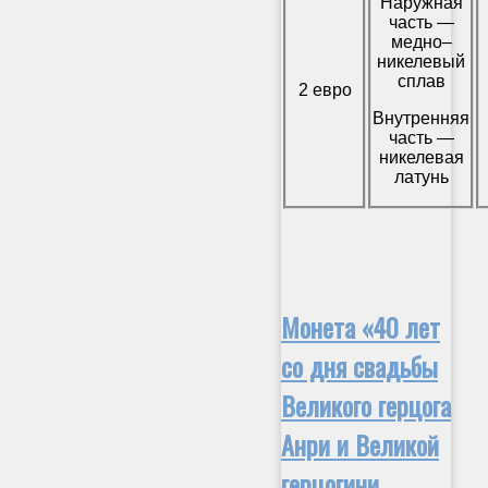
Наружная
часть —
медно–
никелевый
сплав
2 евро
Внутренняя
часть —
никелевая
латунь
Монета «40 лет
со дня свадьбы
Великого герцога
Анри и Великой
герцогини