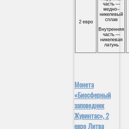
часть —
медно–
никелевый
сплав
2 евро
Внутренняя
часть —
никелевая
латунь
Монета
«Биосферный
заповедник
Жувинтас», 2
евро Литва