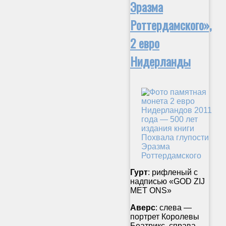
Эразма
Роттердамского»,
2 евро
Нидерланды
Гурт
: рифленый с
надписью «GOD ZIJ
MET ONS»
Аверс
: слева —
портрет Королевы
Беатрикс, справа