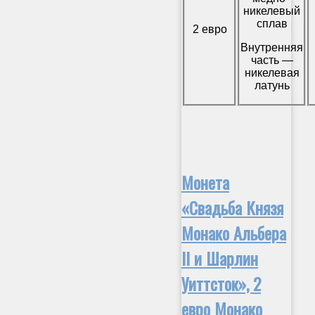
никелевый
сплав
2 евро
Внутренняя
часть —
никелевая
латунь
Монета
«Свадьба Князя
Монако Альбера
II и Шарлин
Уиттсток», 2
евро Монако