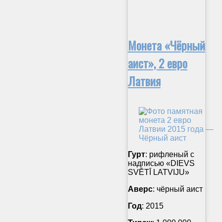
Монета «Чёрный
аист», 2 евро
Латвия
Гурт
: рифленый с
надписью «DIEVS
SVĒTĪ LATVIJU»
Аверс
: чёрный аист
Год
: 2015