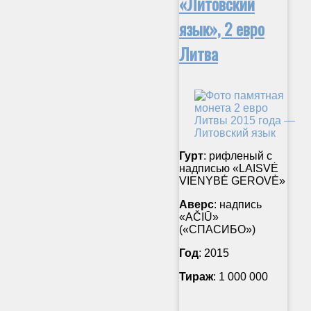
«Литовский
язык», 2 евро
Литва
Гурт
: рифленый с
надписью «LAISVĖ
VIENYBĖ GEROVĖ»
Аверс
: надпись
«AČIŪ»
(«СПАСИБО»)
Год
: 2015
Тираж
: 1 000 000