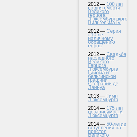
2012 —
100 лет
со дня смерти
Великого
герцога
Люксембургского
Вильгельма IV
2012 —
Серия
«10 лет
наличному
обращению
евро»
2012 —
Свадьба
наследного
Великого
Герцога
Люксембурга
Гийома и
бельгийской
графини
Стефании де
Ланнуа
2013 —
Гимн
Люксембурга
2014 —
175 лет
независимости
Люксембурга
2014 —
50-летие
вступления на
престол
Великого