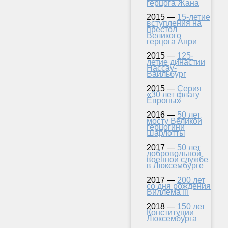
герцога Жана
2015 —
15-летие
вступления на
престол
Великого
герцога Анри
2015 —
125-
летие династии
Нассау-
Вайльбург
2015 —
Серия
«30 лет флагу
Европы»
2016 —
50 лет
мосту Великой
герцогини
Шарлотты
2017 —
50 лет
добровольной
военной службе
в Люксембурге
2017 —
200 лет
со дня рождения
Виллема III
2018 —
150 лет
Конституции
Люксембурга