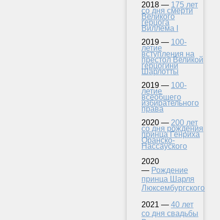
2018 —
175 лет
со дня смерти
Великого
герцога
Виллема I
2019 —
100-
летие
вступления на
престол Великой
герцогини
Шарлотты
2019 —
100-
летие
всеобщего
избирательного
права
2020 —
200 лет
со дня рождения
принца Генриха
Оранско-
Нассауского
2020
—
Рождение
принца Шарля
Люксембургского
2021 —
40 лет
со дня свадьбы