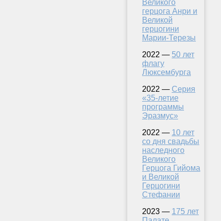
Великого
герцога Анри и
Великой
герцогини
Марии-Терезы
2022 —
50 лет
флагу
Люксембурга
2022 —
Серия
«35-летие
программы
Эразмус»
2022 —
10 лет
со дня свадьбы
наследного
Великого
Герцога Гийома
и Великой
Герцогини
Стефании
2023 —
175 лет
Палате