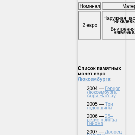
Номинал
Мате
Наружная час
никелевы
2 евро
Внутрення
никелева
Список памятных
монет евро
Люксембурга
:
2004 —
Герцог
Люксембурга
Анри Нассау
2005 —
Три
годовщины
2006 —
25–
летие принца
Гийома
2007 —
Дворец