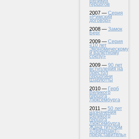
Великих
герцогов
2007 —
Серия
«Римский
договор»
2008 —
Замок
Берг
2009 —
Серия
«10 лет
Экономическому
и валютному
союзу»
2009 —
90 лет
вступления на
престол
герцогини
Шарлотты
2010 —
Герб
Великого
герцога
Люксембурга
2011 —
50 лет
назначения
Великого
герцога
Люксембурга
Жана титулом
«Лейтенант–
представитель»