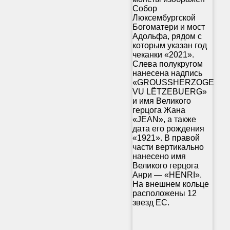
Собор
Люксембургской
Богоматери и мост
Адольфа, рядом с
которым указан год
чеканки «2021».
Слева полукругом
нанесена надпись
«GROUSSHERZOGE
VU LËTZEBUERG»
и имя Великого
герцога Жана
«JEAN», а также
дата его рождения
«1921». В правой
части вертикально
нанесено имя
Великого герцога
Анри — «HENRI».
На внешнем кольце
расположены 12
звезд ЕС.