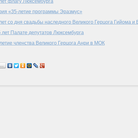
лет флагу Люксембурга
рия «35-летие программы Эразмус»
лет со дня свадьбы наследного Великого Герцога Гийома и
 лет Палате депутатов Люксембурга
летие членства Великого Герцога Анри в МОК
я…