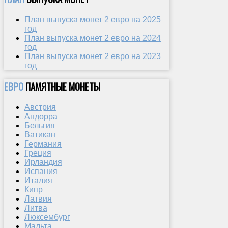
План выпуска монет 2 евро на 2025
год
План выпуска монет 2 евро на 2024
год
План выпуска монет 2 евро на 2023
год
ЕВРО
ПАМЯТНЫЕ МОНЕТЫ
Австрия
Андорра
Бельгия
Ватикан
Германия
Греция
Ирландия
Испания
Италия
Кипр
Латвия
Литва
Люксембург
Мальта