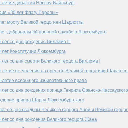
-летие династии Нассау-Вайльбург
рия «30 лет флагу Европы»
лет мосту Великой герцогини Шарлотты
лет добровольной военной службе в Люксембурге
 лет со дня рождения Виллема III
 лет Конституции Люксембурга
 лет со дня смерти Великого герцога Виллема I
-летие вступления на престол Великой герцогини Шарлотт
-летие всеобщего избирательного права
 лет со дня рождения принца Генриха Оранско-Нассауского
ждение принца Шарля Люксембургского
лет со дня свадьбы Великого герцога Анри и Великой герц
 лет со дня рождения Великого герцога Жана