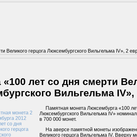
рти Великого герцога Люксембургского Вильгельма IV», 2 е
 «100 лет со дня смерти Ве
бургского Вильгельма IV»,
Памятная монета Люксембурга «100 лет 
Люксембургского Вильгельма IV» номинал
в 700 000 монет.
На аверсе памятной монеты изображены
Великого герцога Вильгельма IV. Вверх