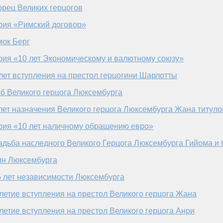
рец Великих герцогов
рия «Римский договор»
мок Берг
рия «10 лет Экономическому и валютному союзу»
лет вступления на престол герцогини Шарлотты
б Великого герцога Люксембурга
лет назначения Великого герцога Люксембурга Жана титул
рия «10 лет наличному обращению евро»
дьба наследного Великого Герцога Люксембурга Гийома и
мн Люксембурга
 лет независимости Люксембурга
летие вступления на престол Великого герцога Жана
летие вступления на престол Великого герцога Анри