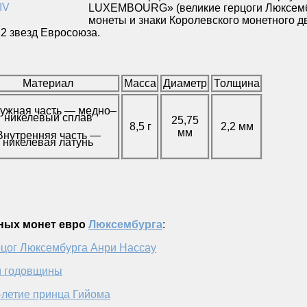
LUXEMBOURG» (великие герцоги Люксембур
монеты и знаки Королевского монетного 
2 звезд Евросоюза.
Материал
Масса
Диаметр
Толщина
ужная часть — медно–
никелевый сплав
25,75
8,5 г
2,2 мм
мм
Внутренняя часть —
никелевая латунь
ных монет евро
Люксембурга
:
рцог Люксембурга Анри Нассау
и годовщины
–летие принца Гийома