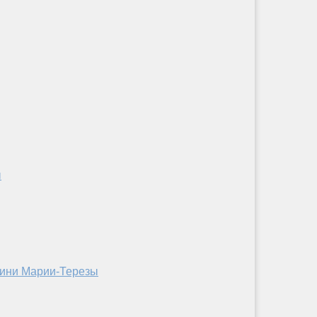
ы
огини Марии-Терезы