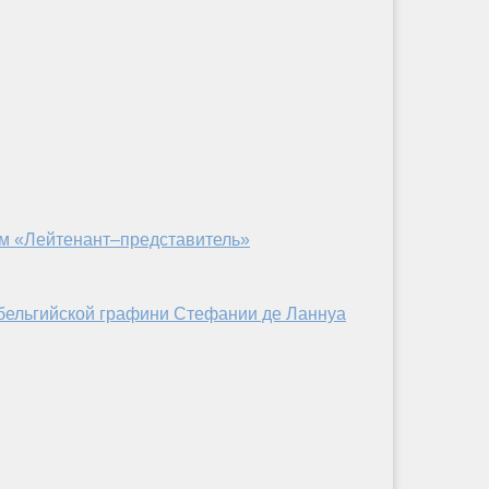
ом «Лейтенант–представитель»
 бельгийской графини Стефании де Ланнуа