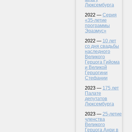
Люксембурга
2022 —
Серия
«35-летие
программы
Эразмус»
2022 —
10 лет
со дня свадьбы
наследного
Великого
Герцога Гийома
и Великой
Герцогини
Стефании
2023 —
175 лет
Палате
депутатов
Люксембурга
2023 —
25-летие
членства
Великого
Герцога Анри в