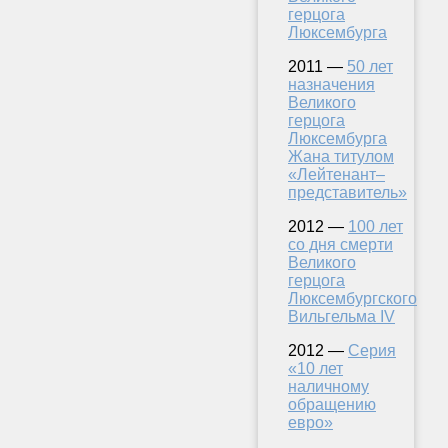
герцога
Люксембурга
2011 —
50 лет
назначения
Великого
герцога
Люксембурга
Жана титулом
«Лейтенант–
представитель»
2012 —
100 лет
со дня смерти
Великого
герцога
Люксембургского
Вильгельма IV
2012 —
Серия
«10 лет
наличному
обращению
евро»