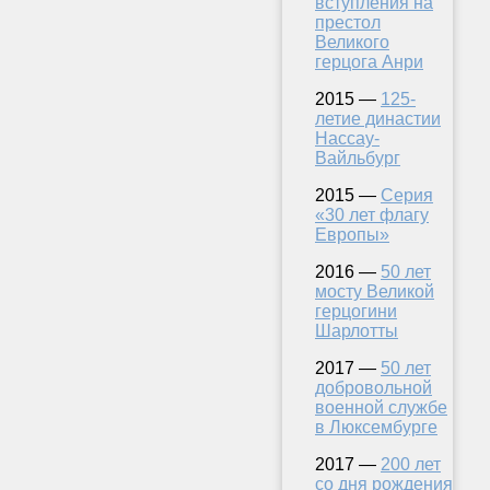
вступления на
престол
Великого
герцога Анри
2015 —
125-
летие династии
Нассау-
Вайльбург
2015 —
Серия
«30 лет флагу
Европы»
2016 —
50 лет
мосту Великой
герцогини
Шарлотты
2017 —
50 лет
добровольной
военной службе
в Люксембурге
2017 —
200 лет
со дня рождения