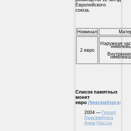
Европейского
союза.
Номинал
Мате
Наружная час
никелевы
2 евро
Внутрення
никелева
Список памятных
монет
евро
Люксембурга
:
2004 —
Герцог
Люксембурга
Анри Нассау