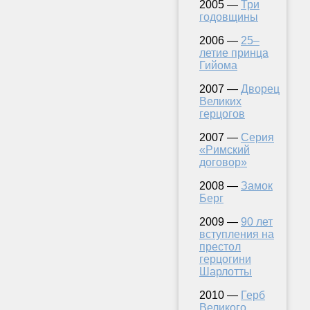
2005 —
Три
годовщины
2006 —
25–
летие принца
Гийома
2007 —
Дворец
Великих
герцогов
2007 —
Серия
«Римский
договор»
2008 —
Замок
Берг
2009 —
90 лет
вступления на
престол
герцогини
Шарлотты
2010 —
Герб
Великого