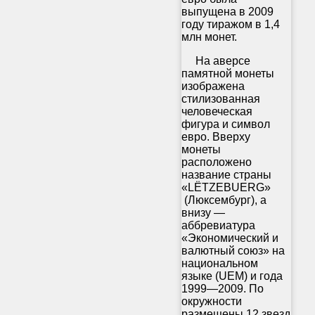
выпущена в 2009
году тиражом в 1,4
млн монет.
На аверсе
памятной монеты
изображена
стилизованная
человеческая
фигура и символ
евро. Вверху
монеты
расположено
название страны
«LËTZEBUERG»
(Люксембург), а
внизу —
аббревиатура
«Экономический и
валютный союз» на
национальном
языке (UEM) и года
1999—2009. По
окружности
размещены 12 звезд