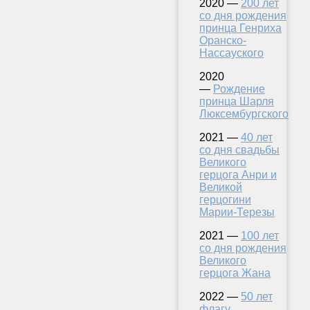
2020 —
200 лет
со дня рождения
принца Генриха
Оранско-
Нассауского
2020
—
Рождение
принца Шарля
Люксембургского
2021 —
40 лет
со дня свадьбы
Великого
герцога Анри и
Великой
герцогини
Марии-Терезы
2021 —
100 лет
со дня рождения
Великого
герцога Жана
2022 —
50 лет
флагу