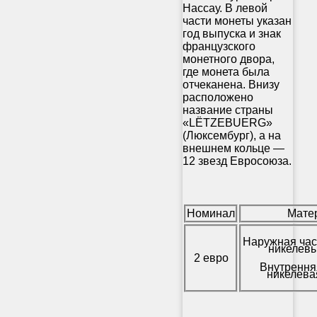
Нассау. В левой
части монеты указан
год выпуска и знак
французского
монетного двора,
где монета была
отчеканена. Внизу
расположено
название страны
«LËTZEBUERG»
(Люксембург), а на
внешнем кольце —
12 звезд Евросоюза.
Номинал
Мате
Наружная час
никелевы
2 евро
Внутрення
никелева