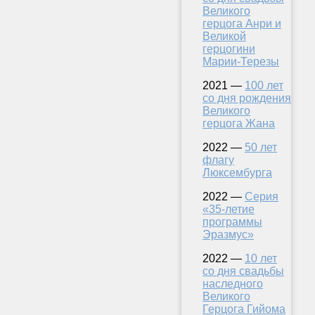
Великого
герцога Анри и
Великой
герцогини
Марии-Терезы
2021 —
100 лет
со дня рождения
Великого
герцога Жана
2022 —
50 лет
флагу
Люксембурга
2022 —
Серия
«35-летие
программы
Эразмус»
2022 —
10 лет
со дня свадьбы
наследного
Великого
Герцога Гийома