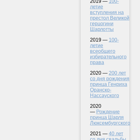
2019 —
100-
летие
вступления на
престол Великой
герцогини
Шарлотты
2019 —
100-
летие
всеобщего
избирательного
права
2020 —
200 лет
со дня рождения
принца Генриха
Оранско-
Нассауского
2020
—
Рождение
принца Шарля
Люксембургского
2021 —
40 лет
со дня свадьбы