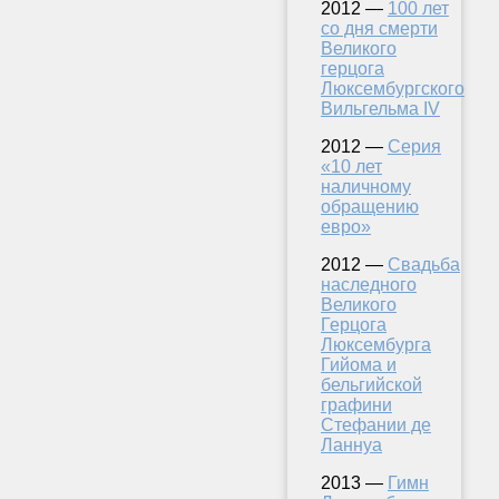
2012 —
100 лет
со дня смерти
Великого
герцога
Люксембургского
Вильгельма IV
2012 —
Серия
«10 лет
наличному
обращению
евро»
2012 —
Свадьба
наследного
Великого
Герцога
Люксембурга
Гийома и
бельгийской
графини
Стефании де
Ланнуа
2013 —
Гимн