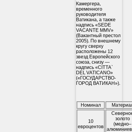
Камергера,
временного
руководителя
Ватикана, а также
надпись «SEDE
VACANTE MMV»
(Вакантный престол
2005). По внешнему
кругу сверху
расположены 12
звезд Европейского
союза, снизу —
надпись «CITTA`
DEL VATICANO»
(«ГОСУДАРСТВО-
ГОРОД ВАТИКАН»).
Номинал
Материа
Северно
золото
10
(медно–
евроцентов
алюминие