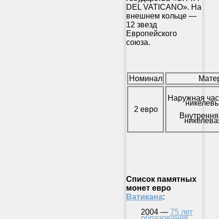
DEL VATICANO». На
внешнем кольце —
12 звезд
Европейского
союза.
Номинал
Мате
Наружная час
никелевы
2 евро
Внутрення
никелева
Список памятных
монет евро
Ватикана
:
2004 —
75 лет
образования