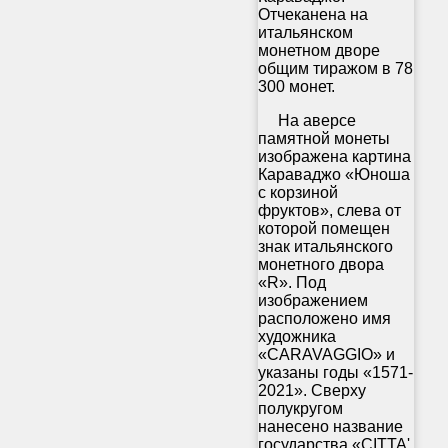
Отчеканена на
итальянском
монетном дворе
общим тиражом в 78
300 монет.
На аверсе
памятной монеты
изображена картина
Караваджо «Юноша
с корзиной
фруктов», слева от
которой помещен
знак итальянского
монетного двора
«R». Под
изображением
расположено имя
художника
«CARAVAGGIO» и
указаны годы «1571-
2021». Сверху
полукругом
нанесено название
государства «CITTA'