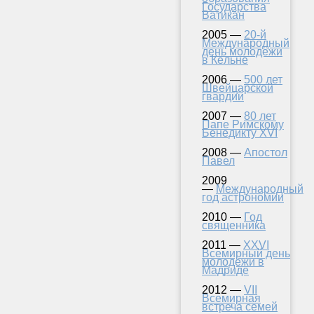
Государства
Ватикан
2005 —
20-й
Международный
день молодёжи
в Кёльне
2006 —
500 лет
Швейцарской
гвардии
2007 —
80 лет
Папе Римскому
Бенедикту XVI
2008 —
Апостол
Павел
2009
—
Международный
год астрономии
2010 —
Год
священника
2011 —
XXVI
Всемирный день
молодежи в
Мадриде
2012 —
VII
Всемирная
встреча семей