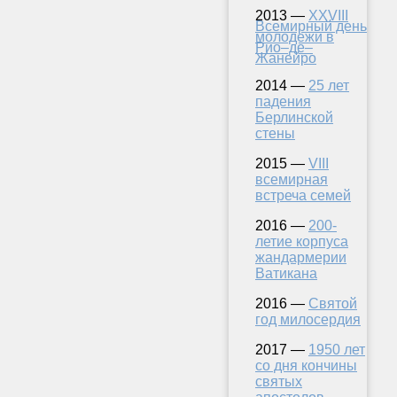
2013 —
XXVIII
Всемирный день
молодежи в
Рио–де–
Жанейро
2014 —
25 лет
падения
Берлинской
стены
2015 —
VIII
всемирная
встреча семей
2016 —
200-
летие корпуса
жандармерии
Ватикана
2016 —
Святой
год милосердия
2017 —
1950 лет
со дня кончины
святых