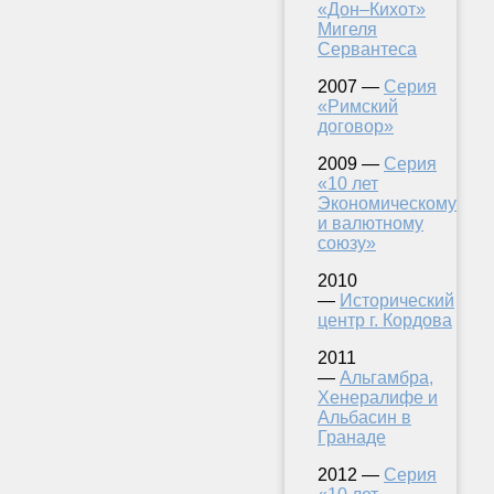
«Дон–Кихот»
Мигеля
Сервантеса
2007 —
Серия
«Римский
договор»
2009 —
Серия
«10 лет
Экономическому
и валютному
союзу»
2010
—
Исторический
центр г. Кордова
2011
—
Альгамбра,
Хенералифе и
Альбасин в
Гранаде
2012 —
Серия