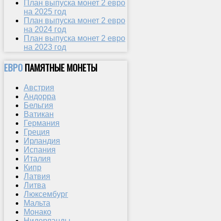
План выпуска монет 2 евро
на 2025 год
План выпуска монет 2 евро
на 2024 год
План выпуска монет 2 евро
на 2023 год
ЕВРО
ПАМЯТНЫЕ МОНЕТЫ
Австрия
Андорра
Бельгия
Ватикан
Германия
Греция
Ирландия
Испания
Италия
Кипр
Латвия
Литва
Люксембург
Мальта
Монако
Нидерланды