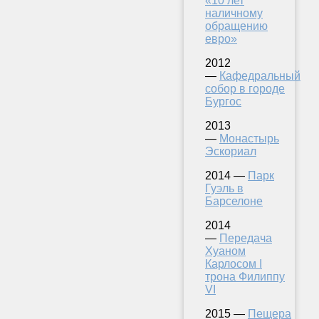
«10 лет
наличному
обращению
евро»
2012
—
Кафедральный
собор в городе
Бургос
2013
—
Монастырь
Эскориал
2014 —
Парк
Гуэль в
Барселоне
2014
—
Передача
Хуаном
Карлосом I
трона Филиппу
VI
2015 —
Пещера