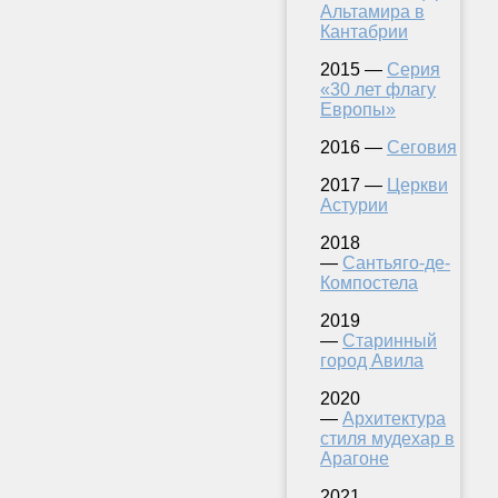
Альтамира в
Кантабрии
2015 —
Серия
«30 лет флагу
Европы»
2016 —
Сеговия
2017 —
Церкви
Астурии
2018
—
Сантьяго-де-
Компостела
2019
—
Старинный
город Авила
2020
—
Архитектура
стиля мудехар в
Арагоне
2021