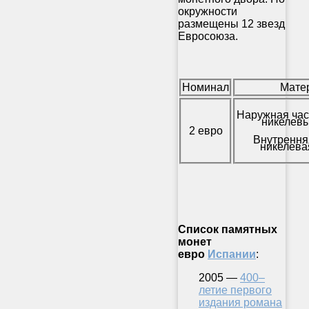
окружности
размещены 12 звезд
Евросоюза.
Номинал
Мате
Наружная час
никелевы
2 евро
Внутрення
никелева
Список памятных
монет
евро
Испании
:
2005 —
400–
летие первого
издания романа