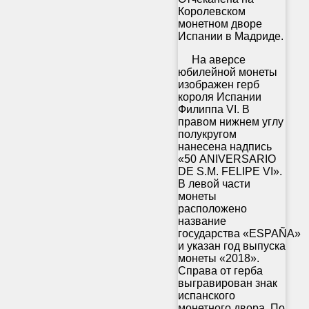
Королевском
монетном дворе
Испании в Мадриде.
На аверсе
юбилейной монеты
изображен герб
короля Испании
Филиппа VI. В
правом нижнем углу
полукругом
нанесена надпись
«50 ANIVERSARIO
DE S.M. FELIPE VI».
В левой части
монеты
расположено
название
государства «ESPAÑA»
и указан год выпуска
монеты «2018».
Справа от герба
выгравирован знак
испанского
монетного двора. По