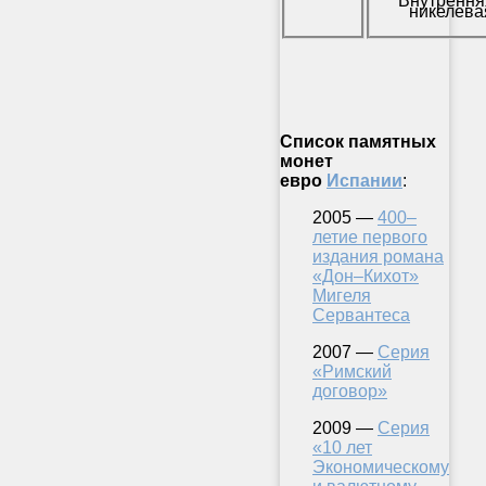
Внутрення
никелева
Список памятных
монет
евро
Испании
:
2005 —
400–
летие первого
издания романа
«Дон–Кихот»
Мигеля
Сервантеса
2007 —
Серия
«Римский
договор»
2009 —
Серия
«10 лет
Экономическому