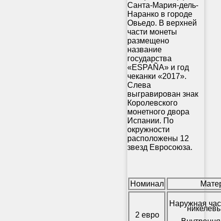
Санта-Мария-дель-
Наранко в городе
Овьедо. В верхней
части монеты
размещено
название
государства
«ESPAÑA» и год
чеканки «2017».
Слева
выгравирован знак
Королевского
монетного двора
Испании. По
окружности
расположены 12
звезд Евросоюза.
Номинал
Мате
Наружная час
никелевы
2 евро