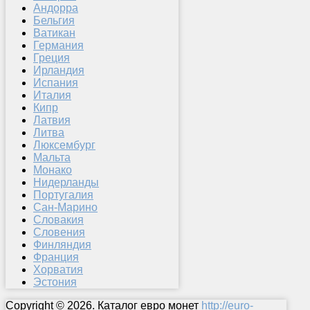
Андорра
Бельгия
Ватикан
Германия
Греция
Ирландия
Испания
Италия
Кипр
Латвия
Литва
Люксембург
Мальта
Монако
Нидерланды
Португалия
Сан-Марино
Словакия
Словения
Финляндия
Франция
Хорватия
Эстония
Copyright © 2026. Каталог евро монет
http://euro-