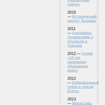
и валютному
союзу»
2010
—
Исторический
центр г. Кордова
2011
—
Альгамбра,
Хенералифе и
Альбасин в
Гранаде
2012 —
Серия
«10 лет
наличному
обращению
евро»
2012
—
Кафедральный
собор в городе
Бургос
2013
—
Монастырь