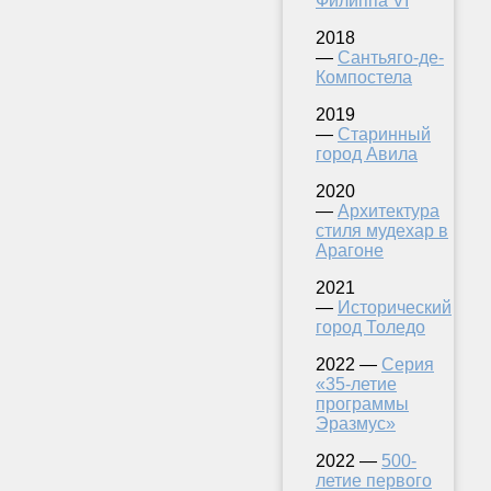
Филиппа VI
2018
—
Сантьяго-де-
Компостела
2019
—
Старинный
город Авила
2020
—
Архитектура
стиля мудехар в
Арагоне
2021
—
Исторический
город Толедо
2022 —
Серия
«35-летие
программы
Эразмус»
2022 —
500-
летие первого