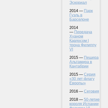
Эскориал
2014 —
Парк
Гуэль в
Барселоне
2014
—
Передача
Хуаном
Карлосом I
трона Филиппу
VI
2015 —
Пещера
Альтамира в
Кантабрии
2015 —
Серия
«30 лет флагу
Европы»
2016 —
Сеговия
2018 —
50-летие
короля Испании