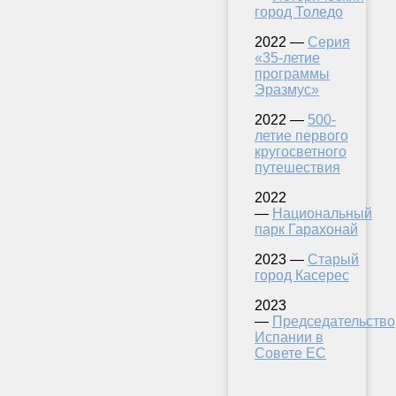
город Толедо
2022 —
Серия
«35-летие
программы
Эразмус»
2022 —
500-
летие первого
кругосветного
путешествия
2022
—
Национальный
парк Гарахонай
2023 —
Старый
город Касерес
2023
—
Председательство
Испании в
Совете ЕС