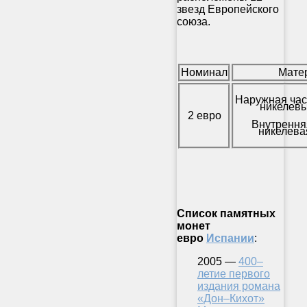
звезд Европейского
союза.
Номинал
Мате
Наружная час
никелевы
2 евро
Внутрення
никелева
Список памятных
монет
евро
Испании
:
2005 —
400–
летие первого
издания романа
«Дон–Кихот»