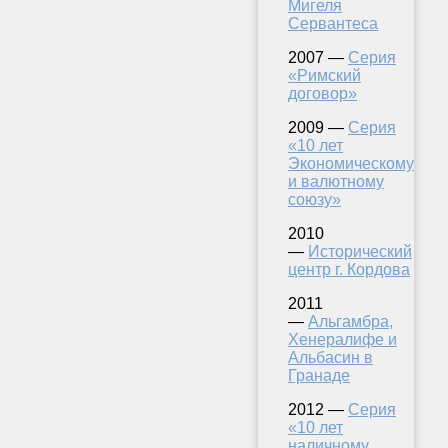
Мигеля
Сервантеса
2007 —
Серия
«Римский
договор»
2009 —
Серия
«10 лет
Экономическому
и валютному
союзу»
2010
—
Исторический
центр г. Кордова
2011
—
Альгамбра,
Хенералифе и
Альбасин в
Гранаде
2012 —
Серия
«10 лет
наличному