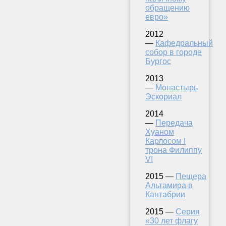
обращению
евро»
2012
—
Кафедральный
собор в городе
Бургос
2013
—
Монастырь
Эскориал
2014
—
Передача
Хуаном
Карлосом I
трона Филиппу
VI
2015 —
Пещера
Альтамира в
Кантабрии
2015 —
Серия
«30 лет флагу