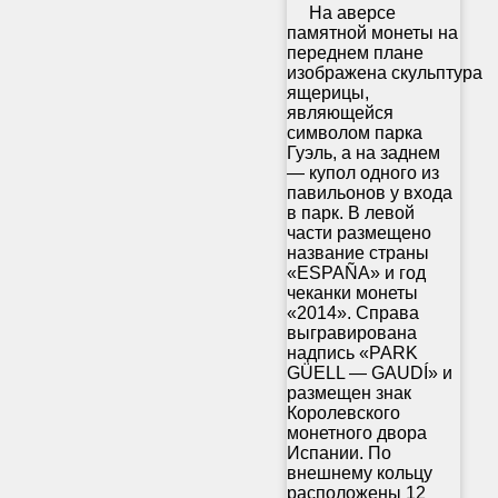
На аверсе
памятной монеты на
переднем плане
изображена скульптура
ящерицы,
являющейся
символом парка
Гуэль, а на заднем
— купол одного из
павильонов у входа
в парк. В левой
части размещено
название страны
«ESPAÑA» и год
чеканки монеты
«2014». Справа
выгравирована
надпись «PARK
GÜELL — GAUDÍ» и
размещен знак
Королевского
монетного двора
Испании. По
внешнему кольцу
расположены 12