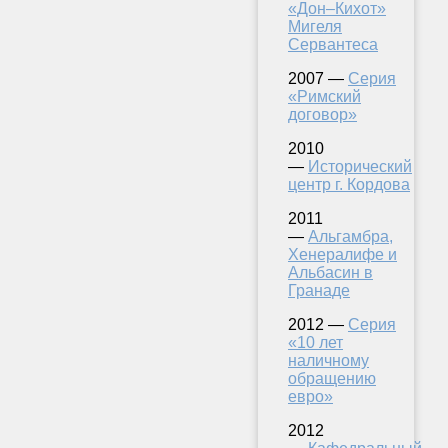
«Дон–Кихот»
Мигеля
Сервантеса
2007 —
Серия
«Римский
договор»
2010
—
Исторический
центр г. Кордова
2011
—
Альгамбра,
Хенералифе и
Альбасин в
Гранаде
2012 —
Серия
«10 лет
наличному
обращению
евро»
2012