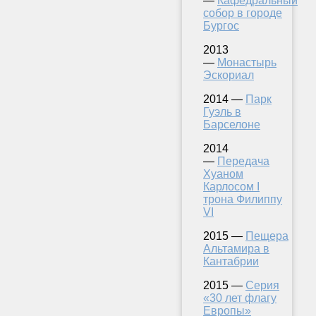
—
Кафедральный
собор в городе
Бургос
2013
—
Монастырь
Эскориал
2014 —
Парк
Гуэль в
Барселоне
2014
—
Передача
Хуаном
Карлосом I
трона Филиппу
VI
2015 —
Пещера
Альтамира в
Кантабрии
2015 —
Серия
«30 лет флагу
Европы»