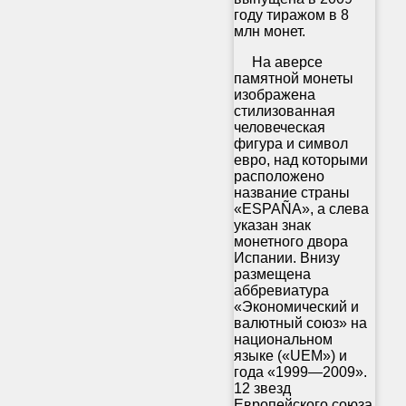
году тиражом в 8
млн монет.
На аверсе
памятной монеты
изображена
стилизованная
человеческая
фигура и символ
евро, над которыми
расположено
название страны
«ESPAÑA», а слева
указан знак
монетного двора
Испании. Внизу
размещена
аббревиатура
«Экономический и
валютный союз» на
национальном
языке («UEM») и
года «1999—2009».
12 звезд
Европейского союза