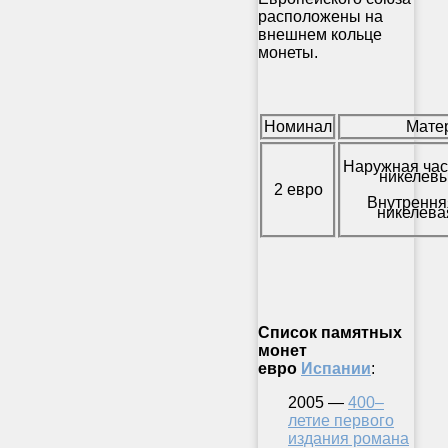
расположены на
внешнем кольце
монеты.
Номинал
Мате
Наружная час
никелевы
2 евро
Внутрення
никелева
Список памятных
монет
евро
Испании
:
2005 —
400–
летие первого
издания романа