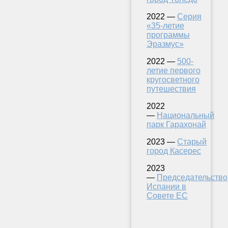
2022 —
Серия
«35-летие
программы
Эразмус»
2022 —
500-
летие первого
кругосветного
путешествия
2022
—
Национальный
парк Гарахонай
2023 —
Старый
город Касерес
2023
—
Председательство
Испании в
Совете ЕС