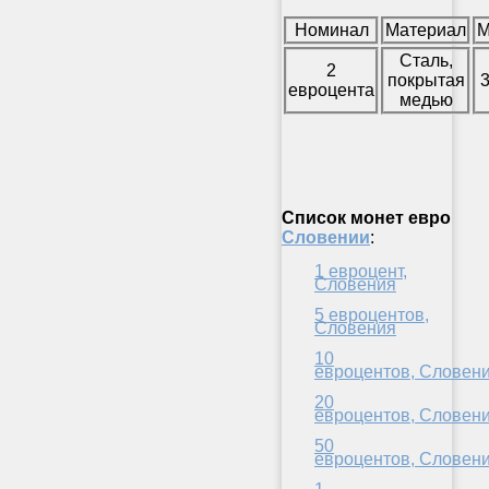
Номинал
Материал
М
Сталь,
2
покрытая
3
евроцента
медью
Список
монет евро
Словении
:
1 евроцент,
Словения
5 евроцентов,
Словения
10
евроцентов, Словен
20
евроцентов, Словен
50
евроцентов, Словен