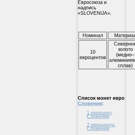
Евросоюза и
надпись
«SLOVENIJA».
Номинал
Материа
Северно
золото
10
(медно–
евроцентов
алюминие
сплав)
Список
монет евро
Словении
:
1 евроцент,
Словения
2 евроцента,
Словения