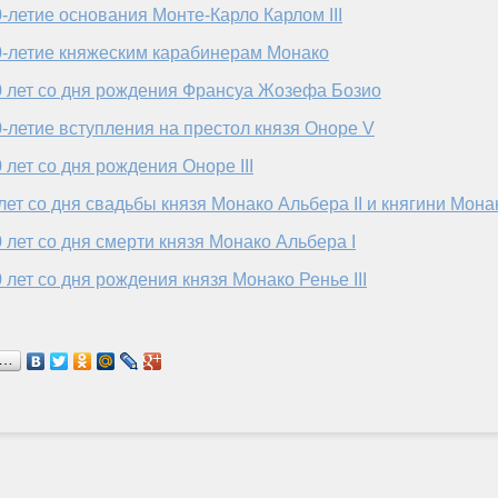
-летие основания Монте-Карло Карлом III
0-летие княжеским карабинерам Монако
0 лет со дня рождения Франсуа Жозефа Бозио
-летие вступления на престол князя Оноре V
 лет со дня рождения Оноре III
лет со дня свадьбы князя Монако Альбера II и княгини Мон
 лет со дня смерти князя Монако Альбера I
 лет со дня рождения князя Монако Ренье III
я…