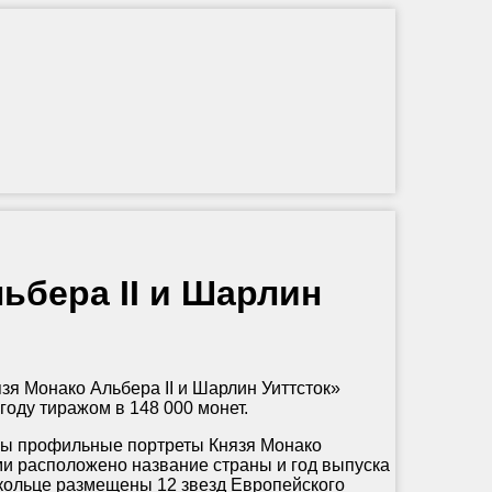
ьбера II и Шарлин
 Монако Альбера II и Шарлин Уиттсток»
оду тиражом в 148 000 монет.
ы профильные портреты Князя Монако
ыми расположено название страны и год выпуска
ольце размещены 12 звезд Европейского