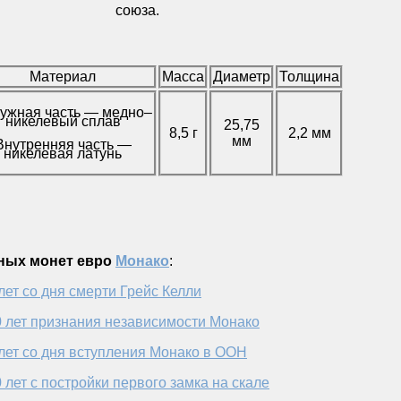
союза.
Материал
Масса
Диаметр
Толщина
ужная часть — медно–
никелевый сплав
25,75
8,5 г
2,2 мм
мм
Внутренняя часть —
никелевая латунь
ных монет евро
Монако
:
лет со дня смерти Грейс Келли
 лет признания независимости Монако
лет со дня вступления Монако в ООН
 лет с постройки первого замка на скале