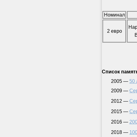
Номинал
Нар
2 евро
Список памят
2005 —
50 
2009 —
Се
2012 —
Се
2015 —
Се
2016 —
200
2018 —
100