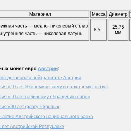
Материал
Масса
Диаметр
ужная часть — медно–никелевый сплав
25,75
8,5 г
мм
Внутренняя часть — никелевая латунь
ных монет евро
Австрии
:
лет договора о нейтралитете Австрии
рия «10 лет Экономическому и валютному союзу»
рия «10 лет наличному обращению евро»
рия «30 лет флагу Европы»
-летие Австрийского национального банка
 лет Австрийской Республике