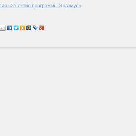
рия «35-летие программы Эразмус»
я…