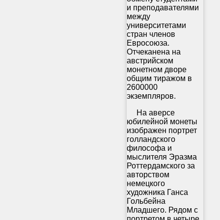
и преподавателями
между
университетами
стран членов
Евросоюза.
Отчеканена на
австрийском
монетном дворе
общим тиражом в
2600000
экземпляров.
На аверсе
юбилейной монеты
изображен портрет
голландского
философа и
мыслителя Эразма
Роттердамского за
авторством
немецкого
художника Ганса
Гольбейна
Младшего. Рядом с
портретом в четыре