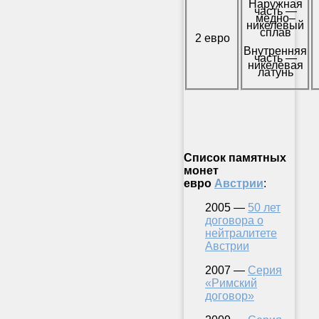
Наружная
часть —
медно–
никелевый
сплав
2 евро
Внутренняя
часть —
никелевая
латунь
Список памятных
монет
евро
Австрии
:
2005 —
50 лет
договора о
нейтралитете
Австрии
2007 —
Серия
«Римский
договор»