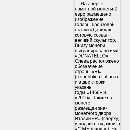
На аверсе
памятной монеты 2
евро размещено
изображение
головы бронзовой
статуи «Давида»,
которую создал
великий скульптор.
Внизу монеты
выгравировано имя
«DONATELLO».
Слева расположено
обозначение
страны «RI»
(Repubblica Italiana)
и в две строки
указаны
годы «1466» и
«2016». Также на
монете
размещен знак
монетного двора
Италии «R» (сверху)
и подпись художника
«C.M.» (справа). На