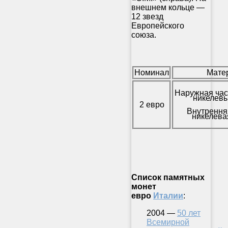
внешнем кольце —
12 звезд
Европейского
союза.
Номинал
Мате
Наружная час
никелевы
2 евро
Внутрення
никелева
Список памятных
монет
евро
Италии
:
2004 —
50 лет
Всемирной