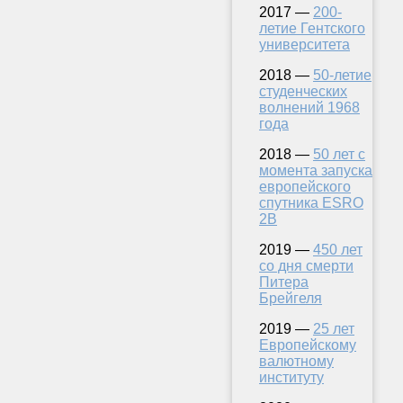
2017 —
200-
летие Гентского
университета
2018 —
50-летие
студенческих
волнений 1968
года
2018 —
50 лет с
момента запуска
европейского
спутника ESRO
2B
2019 —
450 лет
со дня смерти
Питера
Брейгеля
2019 —
25 лет
Европейскому
валютному
институту