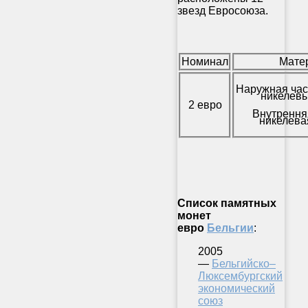
звезд Евросоюза.
Номинал
Мате
Наружная час
никелевы
2 евро
Внутрення
никелева
Список памятных
монет
евро
Бельгии
:
2005
—
Бельгийско–
Люксембургский
экономический
союз