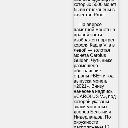
которых 5000 монет
были отчеканены в
качестве Proof.
На аверсе
памятной монеты в
правой части
изображен портрет
короля Карла V, а в
левой — золотая
монета Carolus
Gulden. Чуть ниже
размещено
обозначение
страны «BE» и год
выпуска монеты
«2021». Внизу
нанесена надпись
«CAROLUS V», под
которой указаны
знаки монетных
дворов Бельгии и
Нидерландов. По
окружности
расположены 12