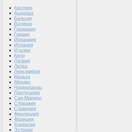
Австрия
Андорра
Бельгия
Ватикан
Германия
Греция
Ирландия
Испания
Италия
Кипр
Латвия
Литва
Люксембург
Мальта
Монако
Нидерланды
Португалия
Сан-Марино
Словакия
Словения
Финляндия
Франция
Хорватия
Эстония