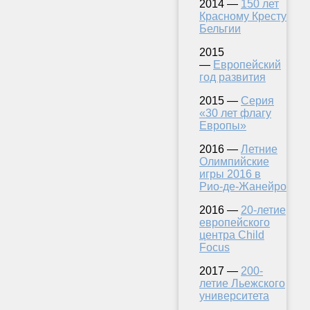
2014 —
150 лет
Красному Кресту
Бельгии
2015
—
Европейский
год развития
2015 —
Серия
«30 лет флагу
Европы»
2016 —
Летние
Олимпийские
игры 2016 в
Рио-де-Жанейро
2016 —
20-летие
европейского
центра Child
Focus
2017 —
200-
летие Льежского
университета