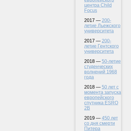
центра Child
Focus
2017 —
200-
летие Льежского
университета
2017 —
200-
летие Гентского
университета
2018 —
50-летие
студенческих
волнений 1968
года
2018 —
50 лет с
момента запуска
европейского
спутника ESRO
2B
2019 —
450 лет
со дня смерти
Питера