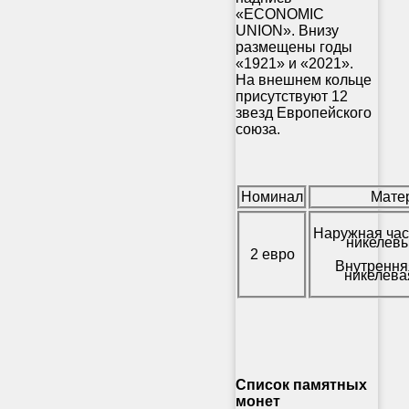
«ECONOMIC
UNION». Внизу
размещены годы
«1921» и «2021».
На внешнем кольце
присутствуют 12
звезд Европейского
союза.
Номинал
Мате
Наружная час
никелевы
2 евро
Внутрення
никелева
Список памятных
монет