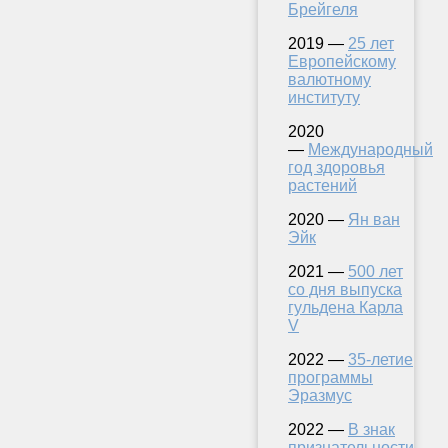
Брейгеля
2019 —
25 лет
Европейскому
валютному
институту
2020
—
Международный
год здоровья
растений
2020 —
Ян ван
Эйк
2021 —
500 лет
со дня выпуска
гульдена Карла
V
2022 —
35-летие
программы
Эразмус
2022 —
В знак
признательности