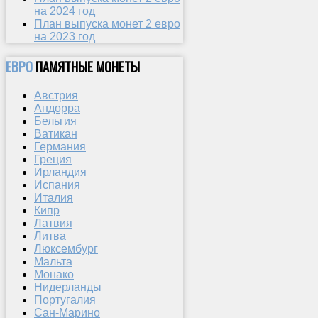
на 2024 год
План выпуска монет 2 евро
на 2023 год
ЕВРО
ПАМЯТНЫЕ МОНЕТЫ
Австрия
Андорра
Бельгия
Ватикан
Германия
Греция
Ирландия
Испания
Италия
Кипр
Латвия
Литва
Люксембург
Мальта
Монако
Нидерланды
Португалия
Сан-Марино