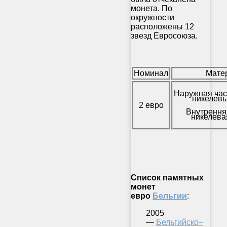
монета. По
окружности
расположены 12
звезд Евросоюза.
Номинал
Мате
Наружная час
никелевы
2 евро
Внутрення
никелева
Список памятных
монет
евро
Бельгии
:
2005
—
Бельгийско–