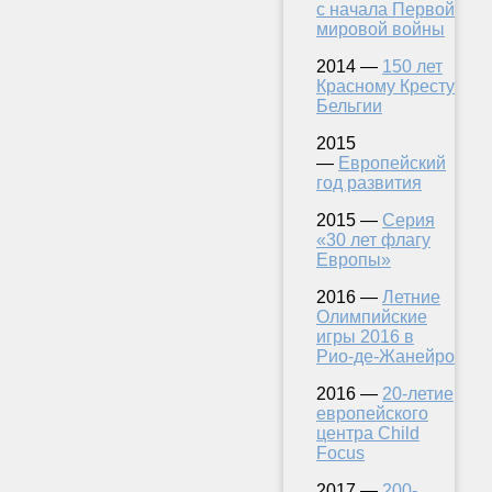
с начала Первой
мировой войны
2014 —
150 лет
Красному Кресту
Бельгии
2015
—
Европейский
год развития
2015 —
Серия
«30 лет флагу
Европы»
2016 —
Летние
Олимпийские
игры 2016 в
Рио-де-Жанейро
2016 —
20-летие
европейского
центра Child
Focus
2017 —
200-