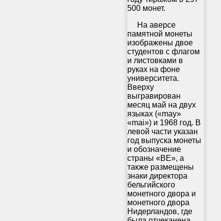
500 монет.
На аверсе
памятной монеты
изображены двое
студентов с флагом
и листовками в
руках на фоне
университета.
Вверху
выгравирован
месяц май на двух
языках («may»
«mai») и 1968 год. В
левой части указан
год выпуска монеты
и обозначение
страны «BE», а
также размещены
знаки директора
бельгийского
монетного двора и
монетного двора
Нидерландов, где
была отчеканена