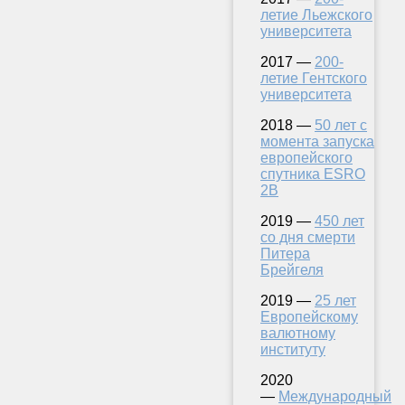
летие Льежского
университета
2017 —
200-
летие Гентского
университета
2018 —
50 лет с
момента запуска
европейского
спутника ESRO
2B
2019 —
450 лет
со дня смерти
Питера
Брейгеля
2019 —
25 лет
Европейскому
валютному
институту
2020
—
Международный