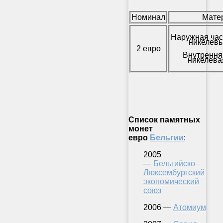
Номинал
Мате
Наружная час
никелевы
2 евро
Внутрення
никелева
Список памятных
монет
евро
Бельгии
:
2005
—
Бельгийско–
Люксембургский
экономический
союз
2006 —
Атомиум