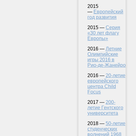
2015
—
Европейский
год развития
2015 —
Серия
«30 лет флагу
Европы»
2016 —
Летние
Олимпийские
игры 2016 в
Рио-де-Жанейро
2016 —
20-летие
европейского
центра Child
Focus
2017 —
200-
летие Гентского
университета
2018 —
50-летие
студенческих
волнений 1968