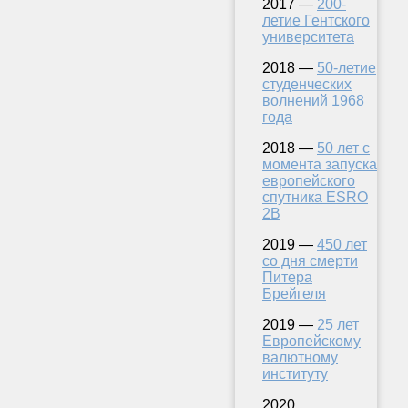
2017 —
200-
летие Гентского
университета
2018 —
50-летие
студенческих
волнений 1968
года
2018 —
50 лет с
момента запуска
европейского
спутника ESRO
2B
2019 —
450 лет
со дня смерти
Питера
Брейгеля
2019 —
25 лет
Европейскому
валютному
институту
2020