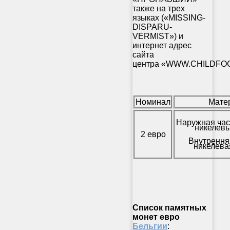
также на трех
языках («MISSING-
DISPARU-
VERMIST») и
интернет адрес
сайта
центра «WWW.CHILDFO
Номинал
Мате
Наружная час
никелевы
2 евро
Внутрення
никелева
Список памятных
монет евро
Бельгии
: