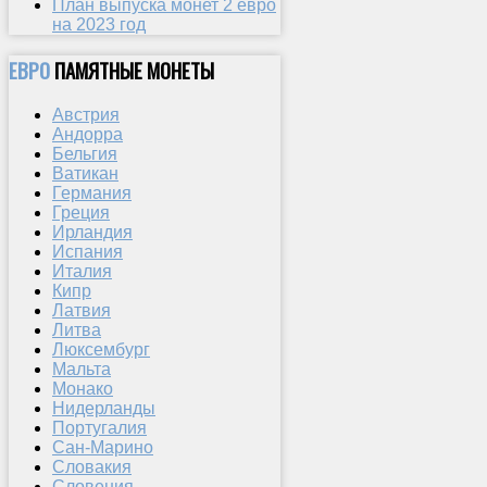
План выпуска монет 2 евро
на 2023 год
ЕВРО
ПАМЯТНЫЕ МОНЕТЫ
Австрия
Андорра
Бельгия
Ватикан
Германия
Греция
Ирландия
Испания
Италия
Кипр
Латвия
Литва
Люксембург
Мальта
Монако
Нидерланды
Португалия
Сан-Марино
Словакия
Словения