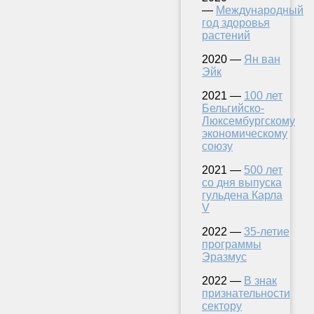
—
Международный
год здоровья
растений
2020 —
Ян ван
Эйк
2021 —
100 лет
Бельгийско-
Люксембургскому
экономическому
союзу
2021 —
500 лет
со дня выпуска
гульдена Карла
V
2022 —
35-летие
программы
Эразмус
2022 —
В знак
признательности
сектору