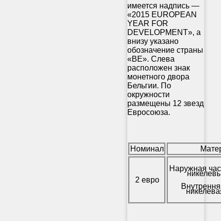
имеется надпись —
«2015 EUROPEAN
YEAR FOR
DEVELOPMENT», а
внизу указано
обозначение страны
«BE». Слева
расположен знак
монетного двора
Бельгии. По
окружности
размещены 12 звезд
Евросоюза.
Номинал
Мате
Наружная час
никелевы
2 евро
Внутрення
никелева