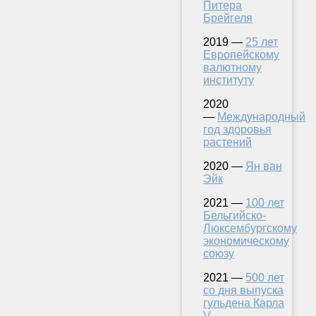
Питера
Брейгеля
2019 —
25 лет
Европейскому
валютному
институту
2020
—
Международный
год здоровья
растений
2020 —
Ян ван
Эйк
2021 —
100 лет
Бельгийско-
Люксембургскому
экономическому
союзу
2021 —
500 лет
со дня выпуска
гульдена Карла
V