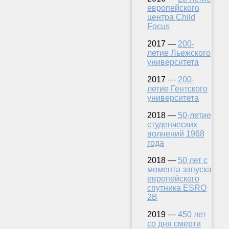
европейского
центра Child
Focus
2017 —
200-
летие Льежского
университета
2017 —
200-
летие Гентского
университета
2018 —
50-летие
студенческих
волнений 1968
года
2018 —
50 лет с
момента запуска
европейского
спутника ESRO
2B
2019 —
450 лет
со дня смерти