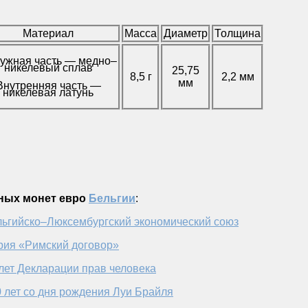
Материал
Масса
Диаметр
Толщина
ужная часть — медно–
никелевый сплав
25,75
8,5 г
2,2 мм
мм
Внутренняя часть —
никелевая латунь
ных монет евро
Бельгии
:
льгийско–Люксембургский экономический союз
рия «Римский договор»
лет Декларации прав человека
 лет со дня рождения Луи Брайля