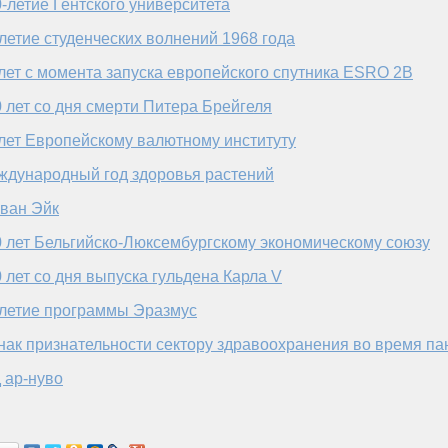
-летие Гентского университета
летие студенческих волнений 1968 года
лет с момента запуска европейского спутника ESRO 2B
 лет со дня смерти Питера Брейгеля
лет Европейскому валютному институту
ждународный год здоровья растений
 ван Эйк
 лет Бельгийско-Люксембургскому экономическому союзу
 лет со дня выпуска гульдена Карла V
-летие программы Эразмус
нак признательности сектору здравоохранения во время па
 ар-нуво