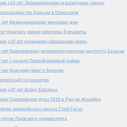
рия «10 лет Экономическому и валютному союзу»
едседательство Бельгии в Евросоюзе
 лет Международному женскому дню
лет Конкурсу имени королевы Елизаветы
рия «10 лет наличному обращению евро»
 лет Королевскому метеорологическому институту Бельгии
 лет с начала Первой мировой войны
 лет Красному Кресту Бельгии
опейский год развития
рия «30 лет флагу Европы»
тние Олимпийские игры 2016 в Рио-де-Жанейро
летие европейского центра Child Focus
-летие Льежского университета