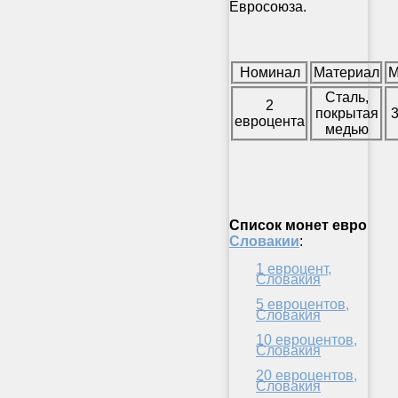
Евросоюза.
Номинал
Материал
М
Сталь,
2
покрытая
3
евроцента
медью
Список
монет евро
Словакии
:
1 евроцент,
Словакия
5 евроцентов,
Словакия
10 евроцентов,
Словакия
20 евроцентов,
Словакия