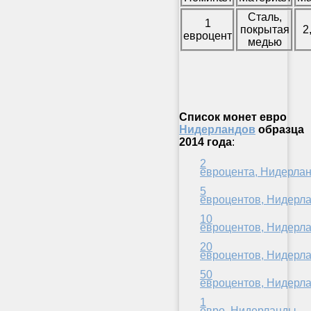
Сталь,
1
покрытая
2
евроцент
медью
Список монет евро
Нидерландов
образца
2014 года
:
2
евроцента, Нидерла
5
евроцентов, Нидерл
10
евроцентов, Нидерл
20
евроцентов, Нидерл
50
евроцентов, Нидерл
1
евро, Нидерланды