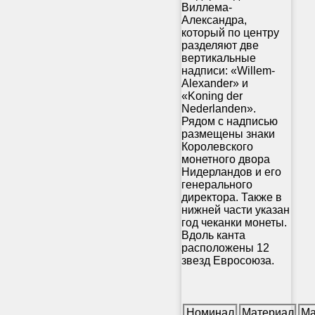
Виллема-
Александра,
который по центру
разделяют две
вертикальные
надписи: «Willem-
Alexander» и
«Koning der
Nederlanden».
Рядом с надписью
размещены знаки
Королевского
монетного двора
Нидерландов и его
генерального
директора. Также в
нижней части указан
год чеканки монеты.
Вдоль канта
расположены 12
звезд Евросоюза.
Номинал
Материал
Ма