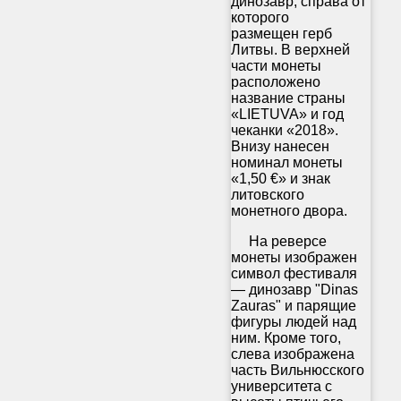
динозавр, справа от
которого
размещен герб
Литвы. В верхней
части монеты
расположено
название страны
«LIETUVA» и год
чеканки «2018».
Внизу нанесен
номинал монеты
«1,50 €» и знак
литовского
монетного двора.
На реверсе
монеты изображен
символ фестиваля
— динозавр "Dinas
Zauras" и парящие
фигуры людей над
ним. Кроме того,
слева изображена
часть Вильнюсского
университета с