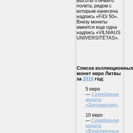
высоты птичьего
полета, рядом с
которым нанесена
надпись «FiDi 50».
Внизу монеты
имеется еще одна
надпись «VILNIAUS
UNIVERSITETAS».
Список
коллекционны
монет евро
Литвы
за
2018
год
:
5 евро
—
Серебряная
монета
«Дипломатия»
10 евро
—
Серебряная
монета
«Вооруженные