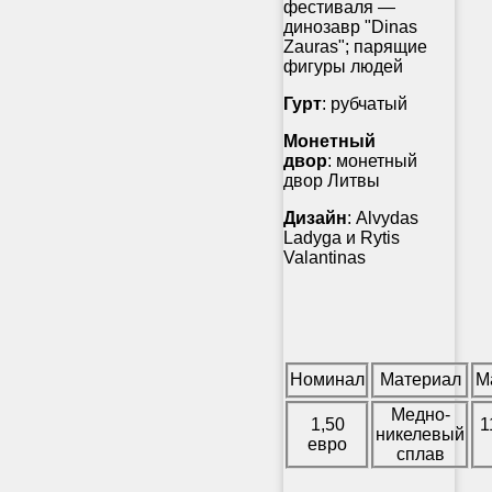
фестиваля —
динозавр "Dinas
Zauras"; парящие
фигуры людей
Гурт
: рубчатый
Монетный
двор
: монетный
двор Литвы
Дизайн
: Alvydas
Ladyga и Rytis
Valantinas
Номинал
Материал
М
Медно-
1,50
1
никелевый
евро
сплав