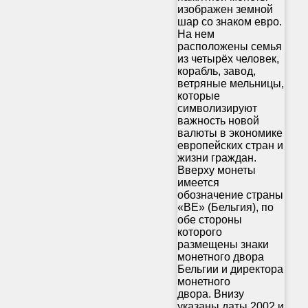
изображен земной
шар со знаком евро.
На нем
расположены семья
из четырёх человек,
корабль, завод,
ветряные мельницы,
которые
символизируют
важность новой
валюты в экономике
европейских стран и
жизни граждан.
Вверху монеты
имеется
обозначение страны
«BE» (Бельгия), по
обе стороны
которого
размещены знаки
монетного двора
Бельгии и директора
монетного
двора. Внизу
указаны даты 2002 и