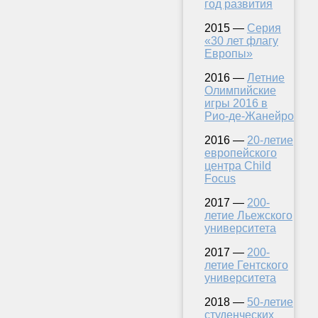
год развития
2015 —
Серия
«30 лет флагу
Европы»
2016 —
Летние
Олимпийские
игры 2016 в
Рио-де-Жанейро
2016 —
20-летие
европейского
центра Child
Focus
2017 —
200-
летие Льежского
университета
2017 —
200-
летие Гентского
университета
2018 —
50-летие
студенческих