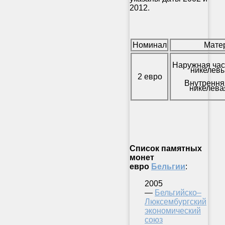
2012.
Номинал
Мате
Наружная час
никелевы
2 евро
Внутрення
никелева
Список памятных
монет
евро
Бельгии
:
2005
—
Бельгийско–
Люксембургский
экономический
союз