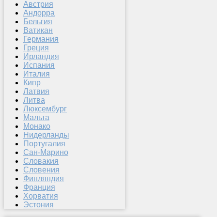
Австрия
Андорра
Бельгия
Ватикан
Германия
Греция
Ирландия
Испания
Италия
Кипр
Латвия
Литва
Люксембург
Мальта
Монако
Нидерланды
Португалия
Сан-Марино
Словакия
Словения
Финляндия
Франция
Хорватия
Эстония