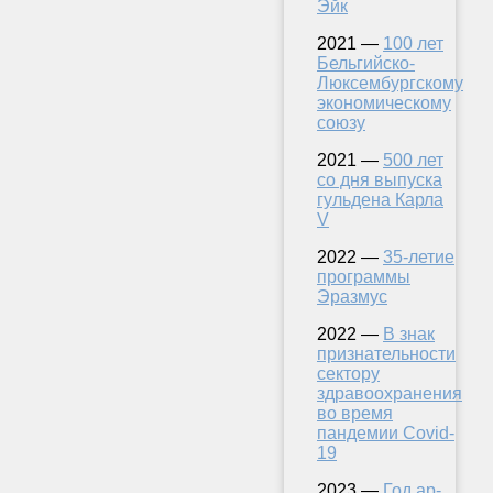
Эйк
2021 —
100 лет
Бельгийско-
Люксембургскому
экономическому
союзу
2021 —
500 лет
со дня выпуска
гульдена Карла
V
2022 —
35-летие
программы
Эразмус
2022 —
В знак
признательности
сектору
здравоохранения
во время
пандемии Covid-
19
2023 —
Год ар-