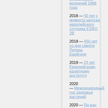
волнений 1968
года
2018 —
50 лет с
момента запуска
европейского
спутника ESRO
2B
2019 —
450 лет
со дня смерти
Питера
Брейгеля
2019 —
25 лет
Европейскому
валютному
институту
2020
—
Международный
год здоровья
растений
2020 —
Ян ван