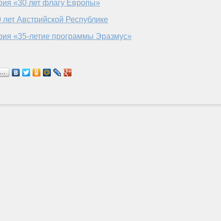
рия «30 лет флагу Европы»
 лет Австрийской Республике
рия «35-летие программы Эразмус»
я…