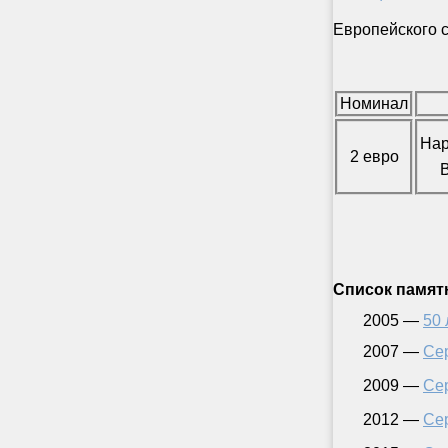
Европейского 
Номинал
Нар
2 евро
Список памят
2005 —
50 
2007 —
Се
2009 —
Се
2012 —
Се