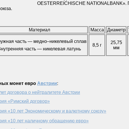
OESTERREICHISCHE NATIONALBANK». По
союза.
Материал
Масса
Диаметр
ужная часть — медно–никелевый сплав
25,75
8,5 г
мм
Внутренняя часть — никелевая латунь
ных монет евро
Австрии
:
лет договора о нейтралитете Австрии
рия «Римский договор»
рия «10 лет Экономическому и валютному союзу»
рия «10 лет наличному обращению евро»